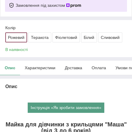
Замовлення під захистом
Колір
Рожевий
Теракота
Фіолетовий
Білий
Сливовий
В наявності
Опис
Характеристики
Доставка
Оплата
Умови п
Опис
Інструкція «Як зробити замовлення»
Майка для дівчинки з крильцями "Маша"
(від 3 до 6 років)