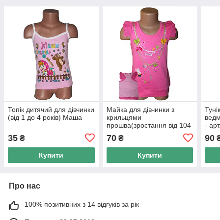
Топік дитячий для дівчинки
Майка для дівчинки з
Туні
(від 1 до 4 років) Маша
крильцями
ведмі
прошва(зростання від 104
- ар
до 128 см )
35
70
90
₴
₴
Купити
Купити
Про нас
100% позитивних з 14 відгуків за рік