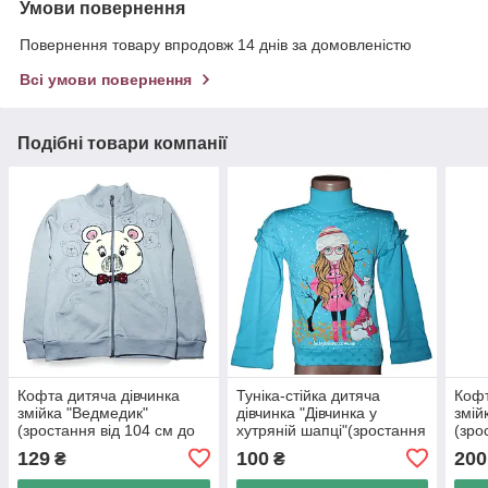
Умови повернення
Повернення товару впродовж 14 днів за домовленістю
Всі умови повернення
Подібні товари компанії
Кофта дитяча дівчинка
Туніка-стійка дитяча
Кофт
змійка "Ведмедик"
дівчинка "Дівчинка у
змій
(зростання від 104 см до
хутряній шапці"(зростання
(зро
128 см)начіс
від 104 см до 128см)начіс
128 
129
100
200
₴
₴