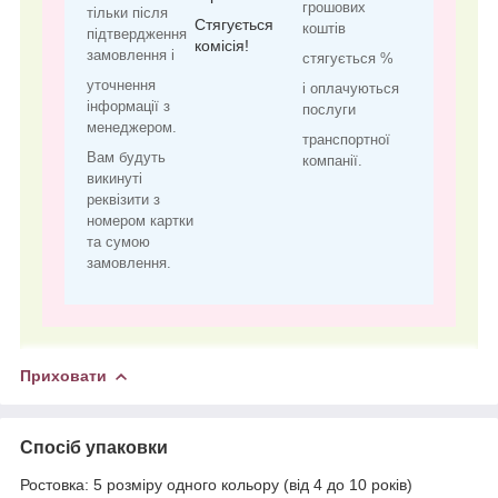
грошових
тільки після
Стягується
коштів
підтвердження
комісія!
замовлення і
стягується %
уточнення
і оплачуються
інформації з
послуги
менеджером.
транспортної
Вам будуть
компанії.
викинуті
реквізити з
номером картки
та сумою
замовлення.
Приховати
Спосіб упаковки
Ростовка: 5 розміру одного кольору (від 4 до 10 років)