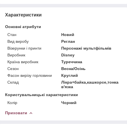
Характеристики
Основні атрибути
Стан
Новий
Вид виробу
Реглан
Візерунки і принти
Персонажі мультфільмів
Виробник
Disney
Країна виробник
Туреччина
Сезон
Весна/Осінь
Фасон вирізу горловини
Круглий
Склад
Лікра+байка,кашкорсе,тонка
в'язка
Користувальницькі характеристики
Колір
Чорний
Приховати