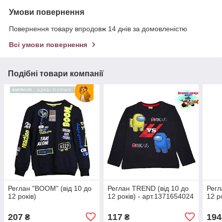
Умови повернення
Повернення товару впродовж 14 днів за домовленістю
Всі умови повернення
Подібні товари компанії
Реглан "BOOM" (від 10 до
Реглан TREND (від 10 до
Регл
12 років)
12 років) - арт.1371654024
12 р
207
117
194
₴
₴