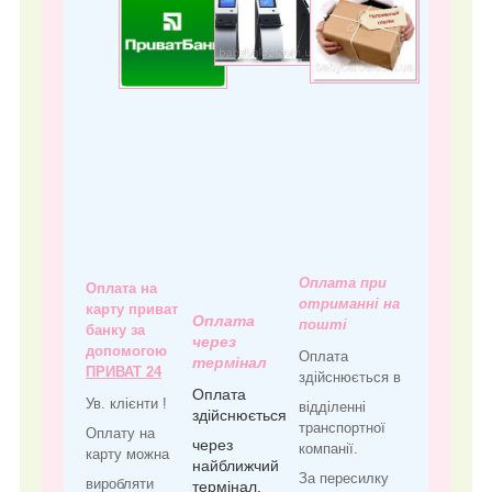
Оплата при
Оплата на
отриманні на
карту приват
Оплата
пошті
банку за
через
допомогою
Оплата
термінал
ПРИВАТ 24
здійснюється в
Оплата
Ув. клієнти !
відділенні
здійснюється
транспортної
Оплату на
через
компанії.
карту можна
найближчий
За пересилку
виробляти
термінал.