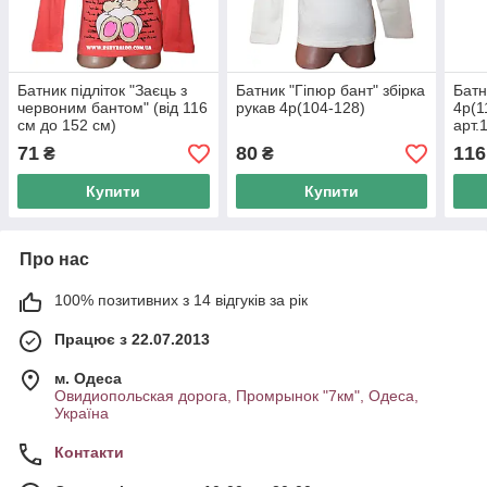
Батник підліток "Заєць з
Батник "Гіпюр бант" збірка
Батн
червоним бантом" (від 116
рукав 4р(104-128)
4р(1
см до 152 см)
арт.
71
80
116
₴
₴
Купити
Купити
Про нас
100% позитивних з 14 відгуків за рік
Працює з 22.07.2013
м. Одеса
Овидиопольская дорога, Промрынок "7км", Одеса,
Україна
Контакти