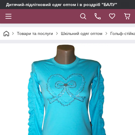
Дитячий-підлітковий одяг оптом і в роздріб "БАЛУ"
Товари та послуги
Шкільний одяг оптом
Гольф-стійка