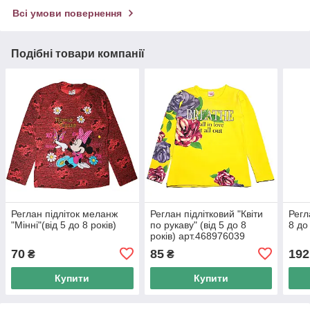
Всі умови повернення
Подібні товари компанії
Реглан підліток меланж
Реглан підлітковий "Квіти
Регл
"Мінні"(від 5 до 8 років)
по рукаву" (від 5 до 8
8 до
років) арт.468976039
70
85
192
₴
₴
Купити
Купити