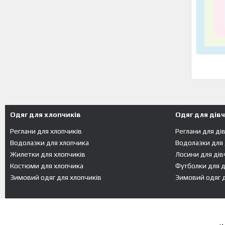
Одяг для хлопчиків
Одяг для дів
Реглани для хлопчиків
Реглани для ді
Водолазки для хлопчика
Водолазки для
Жилетки для хлопчиків
Лосини для дів
Костюми для хлопчика
Футболки для д
Зимовий одяг для хлопчиків
Зимовий одяг д