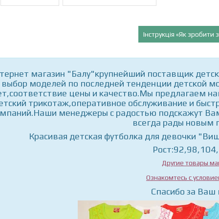
Інструкція «Як зробити
тернет магазин "Балу"крупнейший поставщик детск
выбор моделей по последней тенденции детской мо
т,соответствие цены и качество.Мы предлагаем на
етский трикотаж,оперативное обслуживание и быстр
мпаний.Наши менеджеры с радостью подскажут Вам
всегда рады новым
Красивая детская футболка для девочки "Виш
Рост:92,98,104
Другие товары ма
Ознакомтесь с услови
Спасибо за Ваш 