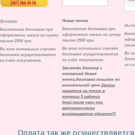
Новая почта
Деливери
Ин-т
Бесплатная доставка при
Бесплатная доставка при
Бесп
оформлении заказа на сумму
оформлении заказа на сумму
офор
свыше 2500 грн.
свыше 2500 грн.
свыш
Во всех остальных случаях
Во всех остальных случаях
Во в
д
оставка осуществляется
д
оставка осуществляется
д
ост
за счёт покупателя.
за счёт покупателя.
за с
Заключён договор с
компанией Новая
почта,доставка посылок по
минимальной цене.
Заказы
хранятся на почте в
течении 5 рабочих
дней,после чего они
автоматически
возвращаются обратно!!!
Оплата так же осуществляетс