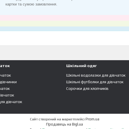
картки та сумою замовлення.
чаток
Шкільний одяг
вчаток
Шкільні водолазки для дівчаток
 дівчинки
Шкільні футболки для дівчаток
чаток
Сорочки для хлопчиків
івчаток
ля дівчаток
Prom.ua
Сайт створений на маркетплейсі
Продавець на Bigl.ua