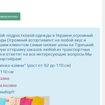
 замовлення»
ой-подростковой одежды в Украине,огромный
ды.Огромный ассортимент на любой вкус и
шим клиентом самые низкие цены на Турецкий
ую отправку заказов любой из транспортных
 и ответят на все интересующие вопросы.Мы
 партнёрам!
енка-камни" (рост от 92 до 110 см)
,110 см
газина
ем доставки
выбор!!!