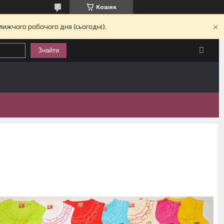
Кошик
лижчого робочого дня (сьогодні).
Знайти