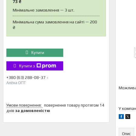
73 ₴
Мінімальне замовлення — 3 шт.
Мінімальна сума замовлення на сайті — 200
₴
Купити
Купити з
+380 (63) 288-08-37
Алёна ОПТ
повернення товару протягом 14
У компан
днів
за домовленістю
Опис