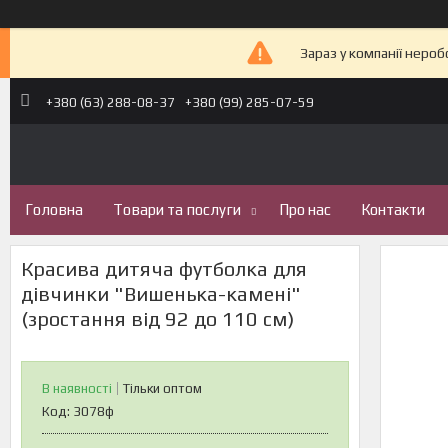
Зараз у компанії неро
+380 (63) 288-08-37
+380 (99) 285-07-59
Головна
Товари та послуги
Про нас
Контакти
Красива дитяча футболка для
дівчинки "Вишенька-камені"
(зростання від 92 до 110 см)
В наявності
Тільки оптом
Код:
3078ф