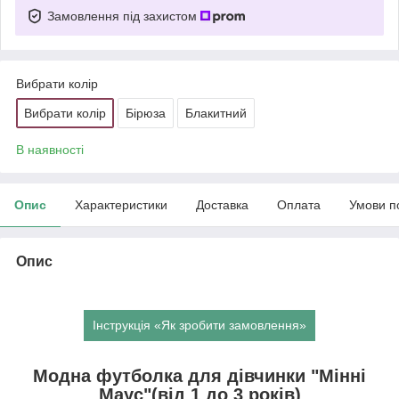
Замовлення під захистом
Вибрати колір
Вибрати колір
Бірюза
Блакитний
В наявності
Опис
Характеристики
Доставка
Оплата
Умови п
Опис
Інструкція «Як зробити замовлення»
Модна футболка для дівчинки "Мінні
Маус"(від 1 до 3 років)