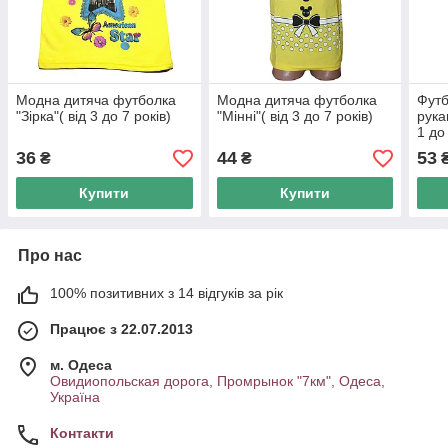
Модна дитяча футболка
Модна дитяча футболка
Футб
"Зірка"( від 3 до 7 років)
"Мінні"( від 3 до 7 років)
рука
1 до
36
44
53
₴
₴
Купити
Купити
Про нас
100% позитивних з 14 відгуків за рік
Працює з 22.07.2013
м. Одеса
Овидиопольская дорога, Промрынок "7км", Одеса,
Україна
Контакти