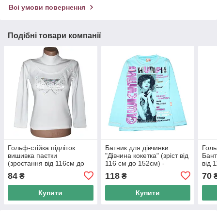
Всі умови повернення
Подібні товари компанії
Гольф-стійка підліток
Батник для дівчинки
Голь
вишивка паєтки
"Дівчина кокетка" (зріст від
Бант
(зростання від 116см до
116 см до 152см) -
від 
152см)
арт.1432122279
84
118
70
₴
₴
Купити
Купити