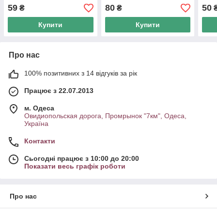
см) - арт.38593698
140с
59
80
50
₴
₴
Купити
Купити
Про нас
100% позитивних з 14 відгуків за рік
Працює з 22.07.2013
м. Одеса
Овидиопольская дорога, Промрынок "7км", Одеса,
Україна
Контакти
Сьогодні працює з 10:00 до 20:00
Показати весь графік роботи
Про нас