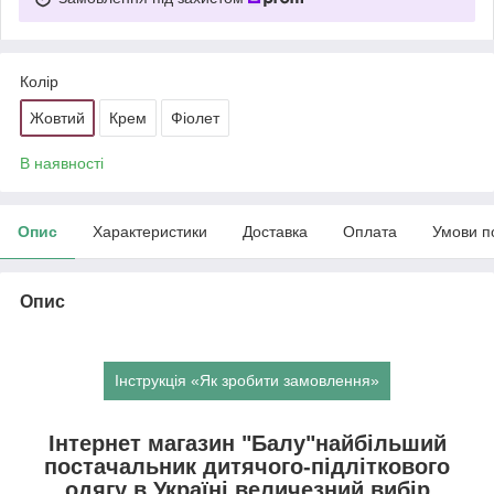
Колір
Жовтий
Крем
Фіолет
В наявності
Опис
Характеристики
Доставка
Оплата
Умови п
Опис
Інструкція «Як зробити замовлення»
Інтернет магазин "Балу"найбільший
постачальник дитячого-підліткового
одягу в Україні,величезний вибір