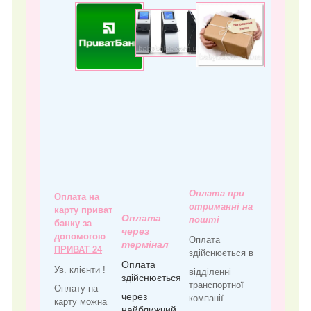
Оплата при
Оплата на
отриманні на
карту приват
Оплата
пошті
банку за
через
допомогою
Оплата
термінал
ПРИВАТ 24
здійснюється в
Оплата
Ув. клієнти !
відділенні
здійснюється
транспортної
Оплату на
через
компанії.
карту можна
найближчий