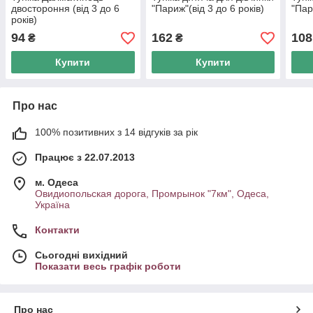
двостороння (від 3 до 6
"Париж"(від 3 до 6 років)
"Пар
років)
94
162
108
₴
₴
Купити
Купити
Про нас
100% позитивних з 14 відгуків за рік
Працює з 22.07.2013
м. Одеса
Овидиопольская дорога, Промрынок "7км", Одеса,
Україна
Контакти
Сьогодні вихідний
Показати весь графік роботи
Про нас