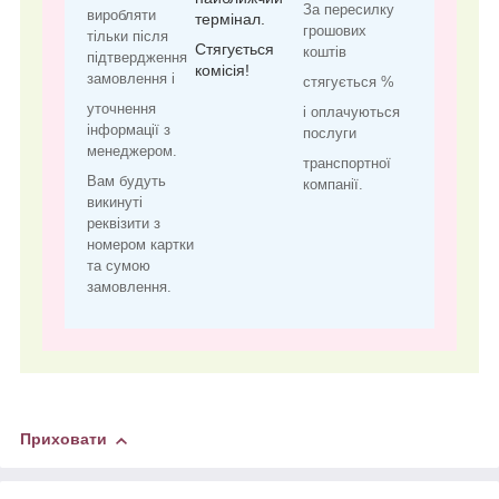
За пересилку
виробляти
термінал.
грошових
тільки після
Стягується
коштів
підтвердження
комісія!
замовлення і
стягується %
уточнення
і оплачуються
інформації з
послуги
менеджером.
транспортної
Вам будуть
компанії.
викинуті
реквізити з
номером картки
та сумою
замовлення.
Приховати