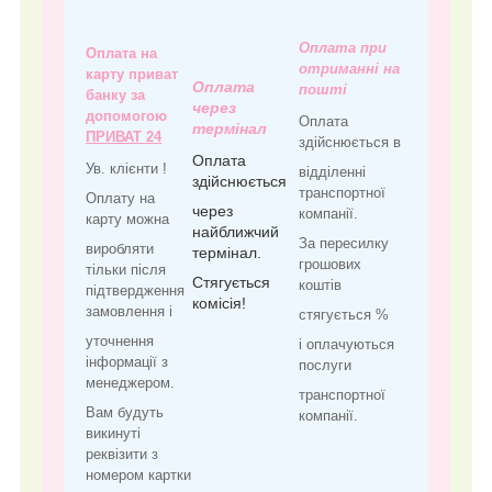
Оплата при
Оплата на
отриманні на
карту приват
Оплата
пошті
банку за
через
допомогою
Оплата
термінал
ПРИВАТ 24
здійснюється в
Оплата
Ув. клієнти !
відділенні
здійснюється
транспортної
Оплату на
через
компанії.
карту можна
найближчий
За пересилку
виробляти
термінал.
грошових
тільки після
Стягується
коштів
підтвердження
комісія!
замовлення і
стягується %
уточнення
і оплачуються
інформації з
послуги
менеджером.
транспортної
Вам будуть
компанії.
викинуті
реквізити з
номером картки