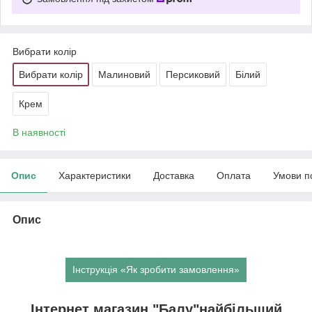
Вибрати колір
Вибрати колір
Малиновий
Персиковий
Білий
Крем
В наявності
Опис
Характеристики
Доставка
Оплата
Умови п
Опис
Інструкція «Як зробити замовлення»
Інтернет магазин "Балу"найбільший