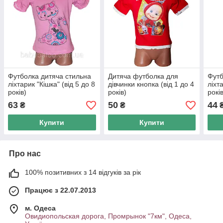
Футболка дитяча стильна
Дитяча футболка для
Футб
ліхтарик "Кішка" (від 5 до 8
дівчинки кнопка (від 1 до 4
ліхт
років)
років)
рокі
63
50
44
₴
₴
Купити
Купити
Про нас
100% позитивних з 14 відгуків за рік
Працює з 22.07.2013
м. Одеса
Овидиопольская дорога, Промрынок "7км", Одеса,