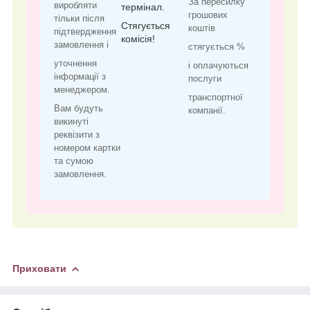
За пересилку
виробляти
термінал.
грошових
тільки після
Стягується
коштів
підтвердження
комісія!
замовлення і
стягується %
уточнення
і оплачуються
інформації з
послуги
менеджером.
транспортної
Вам будуть
компанії.
викинуті
реквізити з
номером картки
та сумою
замовлення.
Приховати