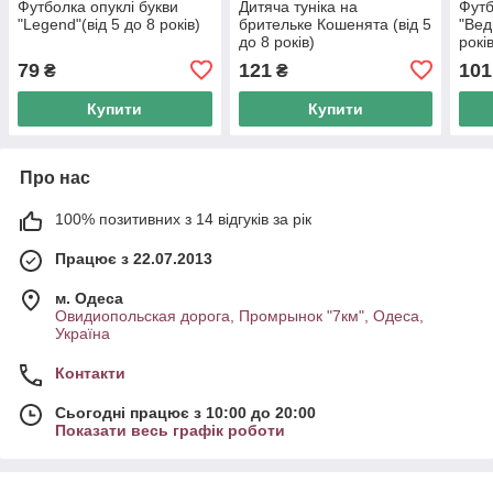
Футболка опуклі букви
Дитяча туніка на
Футб
"Legend"(від 5 до 8 років)
брительке Кошенята (від 5
"Вед
до 8 років)
рокі
79
121
101
₴
₴
Купити
Купити
Про нас
100% позитивних з 14 відгуків за рік
Працює з 22.07.2013
м. Одеса
Овидиопольская дорога, Промрынок "7км", Одеса,
Україна
Контакти
Сьогодні працює з 10:00 до 20:00
Показати весь графік роботи