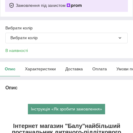
Замовлення під захистом
Вибрати колір
Вибрати колір
В наявності
Опис
Характеристики
Доставка
Оплата
Умови п
Опис
Інструкція «Як зробити замовлення»
Інтернет магазин "Балу"найбільший
постачальник дитячого-підліткового