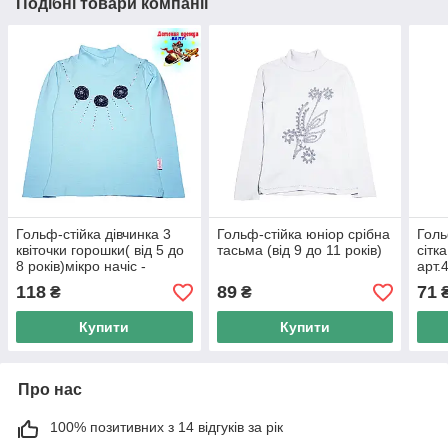
Подібні товари компанії
Гольф-стійка дівчинка 3
Гольф-стійка юніор срібна
Голь
квіточки горошки( від 5 до
тасьма (від 9 до 11 років)
сітка
8 років)мікро начіс -
арт.
арт.54694818
118
89
71
₴
₴
Купити
Купити
Про нас
100% позитивних з 14 відгуків за рік