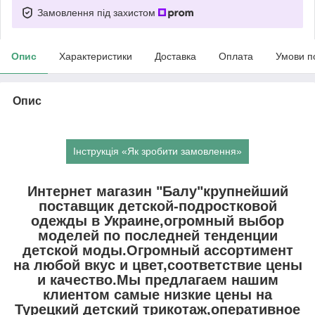
Замовлення під захистом
Опис
Характеристики
Доставка
Оплата
Умови п
Опис
Інструкція «Як зробити замовлення»
Интернет магазин "Балу"крупнейший
поставщик детской-подростковой
одежды в Украине,огромный выбор
моделей по последней тенденции
детской моды.Огромный ассортимент
на любой вкус и цвет,соответствие цены
и качество.Мы предлагаем нашим
клиентом самые низкие цены на
Турецкий детский трикотаж,оперативное