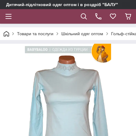
Дитячий-підлітковий одяг оптом і в роздріб "БАЛУ"
Товари та послуги
Шкільний одяг оптом
Гольф-стійка