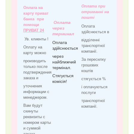
Оплата при
Оплата на
отриманні на
карту приват
пошті
банка при
Оплата
помощи
Оплата
через
ПРИВАТ 24
здійснюється в
терминал
Ув. клиенты !
відділенні
Оплата
транспортної
Оплату на
здійснюється
компанії.
карту можно
через
За пересилку
производить
найближчий
грошових
только после
термінал.
коштів
подтверждения
Стягується
заказа и
стягується %
комісія!
уточнения
і оплачуються
информации с
послуги
менеджером.
транспортної
Вам будут
компанії.
скинуты
реквизиты с
номером карты
и суммой
заказа.