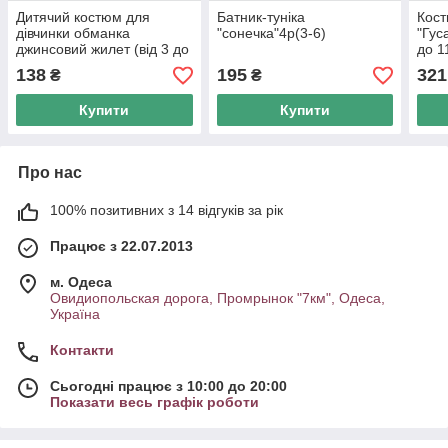
Дитячий костюм для
Батник-туніка
Кост
дівчинки обманка
"сонечка"4р(3-6)
"Гус
джинсовий жилет (від 3 до
до 1
6 років)
арт.
138
195
321
₴
₴
Купити
Купити
Про нас
100% позитивних з 14 відгуків за рік
Працює з 22.07.2013
м. Одеса
Овидиопольская дорога, Промрынок "7км", Одеса,
Україна
Контакти
Сьогодні працює з 10:00 до 20:00
Показати весь графік роботи