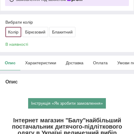
Вибрати колір
Колір
Бірюзовий
Блакитний
В наявності
Опис
Характеристики
Доставка
Оплата
Умови п
Опис
Інструкція «Як зробити замовлення»
Інтернет магазин "Балу"найбільший
постачальник дитячого-підліткового
одягу в Україні,величезний вибір