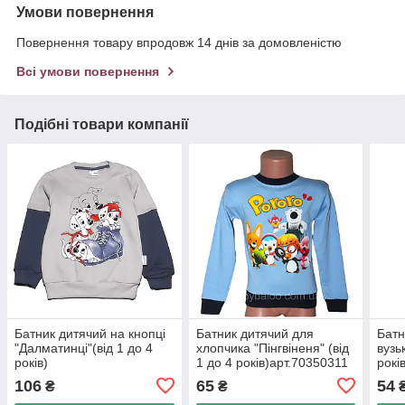
Умови повернення
Повернення товару впродовж 14 днів за домовленістю
Всі умови повернення
Подібні товари компанії
Батник дитячий на кнопці
Батник дитячий для
Батн
"Далматинці"(від 1 до 4
хлопчика "Пінгвіненя" (від
вузь
років)
1 до 4 років)арт.70350311
рокі
106
65
54
₴
₴