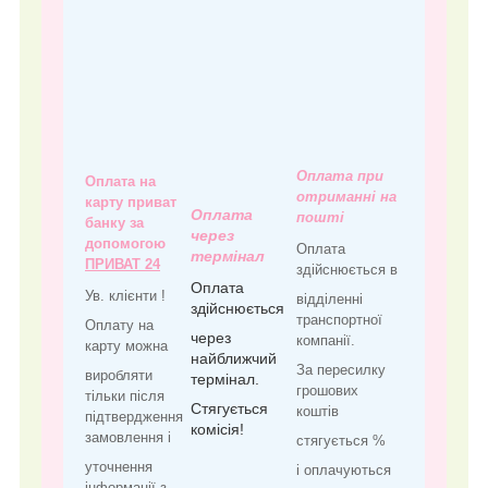
Оплата при
Оплата на
отриманні на
карту приват
Оплата
пошті
банку за
через
допомогою
Оплата
термінал
ПРИВАТ 24
здійснюється в
Оплата
Ув. клієнти !
відділенні
здійснюється
транспортної
Оплату на
через
компанії.
карту можна
найближчий
За пересилку
виробляти
термінал.
грошових
тільки після
Стягується
коштів
підтвердження
комісія!
замовлення і
стягується %
уточнення
і оплачуються
інформації з