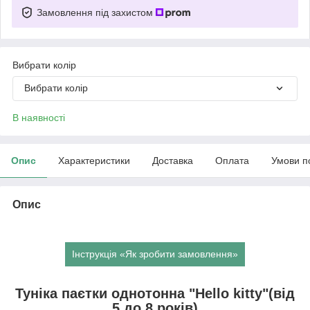
Замовлення під захистом
Вибрати колір
Вибрати колір
В наявності
Опис
Характеристики
Доставка
Оплата
Умови п
Опис
Інструкція «Як зробити замовлення»
Туніка паєтки однотонна "Hello kitty"(від
5 до 8 років)