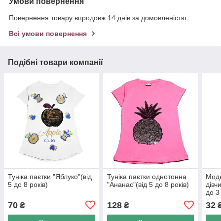
Умови повернення
Повернення товару впродовж 14 днів за домовленістю
Всі умови повернення
Подібні товари компанії
Туніка паєтки "Яблуко"(від
Туніка паєтки однотонна
Мод
5 до 8 років)
"Ананас"(від 5 до 8 років)
дівчи
до 3
70
128
32
₴
₴