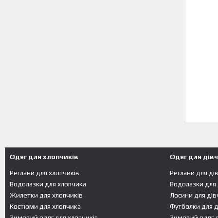
Одяг для хлопчиків
Одяг для дів
Реглани для хлопчиків
Реглани для ді
Водолазки для хлопчика
Водолазки для
Жилетки для хлопчиків
Лосини для дів
Костюми для хлопчика
Футболки для д
Зимовий одяг для хлопчиків
Зимовий одяг д