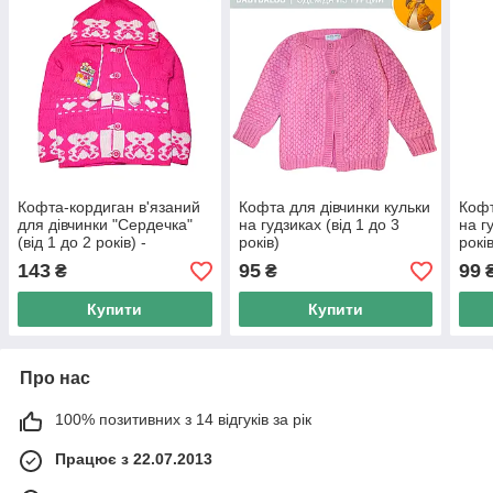
Кофта-кордиган в'язаний
Кофта для дівчинки кульки
Кофт
для дівчинки "Сердечка"
на гудзиках (від 1 до 3
на г
(від 1 до 2 років) -
років)
рокі
арт.45899236
143
95
99
₴
₴
Купити
Купити
Про нас
100% позитивних з 14 відгуків за рік
Працює з 22.07.2013