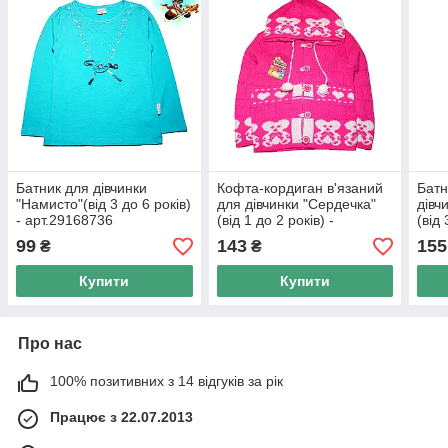
Батник для дівчинки
Кофта-кордиган в'язаний
Батн
"Намисто"(від 3 до 6 років)
для дівчинки "Сердечка"
дівч
- арт.29168736
(від 1 до 2 років) -
(від 
арт.45899236
арт.
99
143
155
₴
₴
Купити
Купити
Про нас
100% позитивних з 14 відгуків за рік
Працює з 22.07.2013