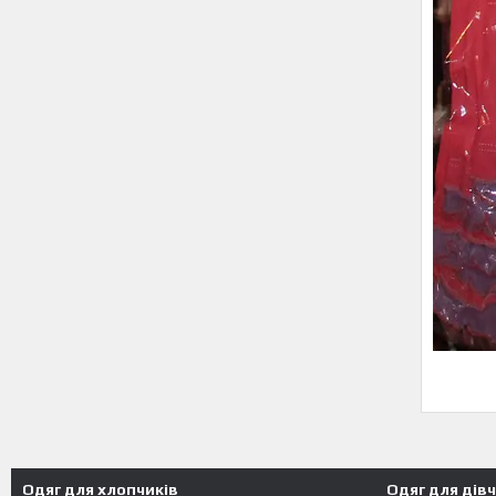
Одяг для хлопчиків
Одяг для дів