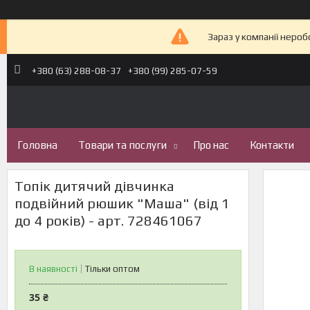
Зараз у компанії неро
+380 (63) 288-08-37
+380 (99) 285-07-59
Головна
Товари та послуги
Про нас
Контакти
Топік дитячий дівчинка
подвійний рюшик "Маша" (від 1
до 4 років) - арт. 728461067
В наявності
Тільки оптом
35 ₴