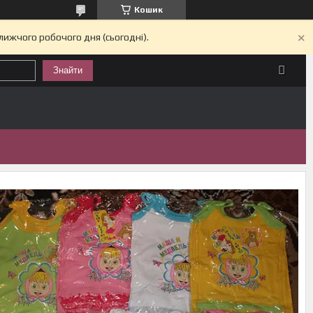
Кошик
лижчого робочого дня (сьогодні).
Знайти