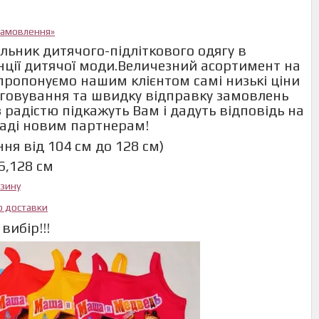
 замовлення»
льник дитячого-підліткового одягу в
енції дитячої моди.Величезний асортимент на
и пропонуємо нашим клієнтом самі низькі ціни
говування та швидку відправку замовлень
 радістю підкажуть Вам і дадуть відповідь на
раді новим партнерам!
ня від 104 см до 128 см)
6,128 см
азину
ю доставки
вибір!!!