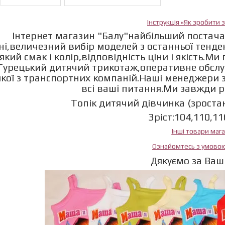
Інструкція «Як зробити
Інтернет магазин "Балу"найбільший постача
ні,величезний вибір моделей з останньої тенд
який смак і колір,відповідність ціни і якість.М
Турецький дитячий трикотаж,оперативне обслу
якої з транспортних компаній.Наші менеджери з
всі ваші питання.Ми завжди 
Топік дитячий дівчинка (зростан
Зріст:104,110,11
Інші товари маг
Ознайомтесь з умово
Дякуємо за Ваш 