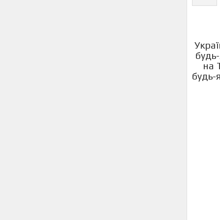
Украї
будь-
на 
будь-