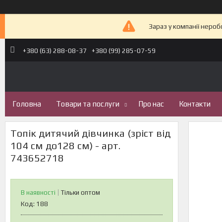
Зараз у компанії неро
+380 (63) 288-08-37
+380 (99) 285-07-59
Головна
Товари та послуги
Про нас
Контакти
Топік дитячий дівчинка (зріст від
104 см до128 см) - арт.
743652718
В наявності
Тільки оптом
Код:
188