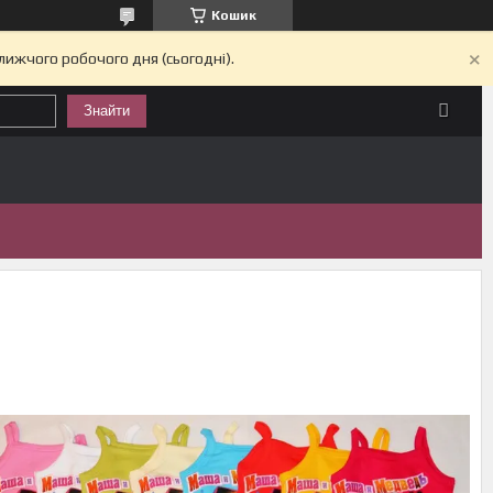
Кошик
лижчого робочого дня (сьогодні).
Знайти