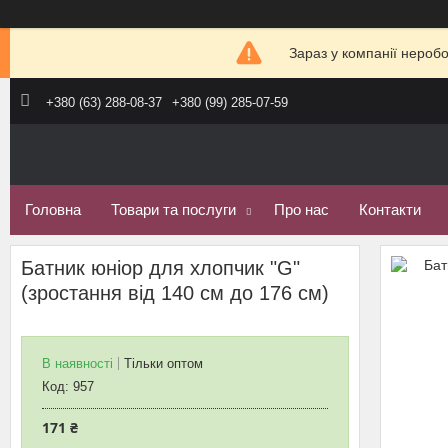
Зараз у компанії нероб
+380 (63) 288-08-37
+380 (99) 285-07-59
Головна
Товари та послуги
Про нас
Контакти
Батник юніор для хлопчик "G"
(зростання від 140 см до 176 см)
В наявності
Тільки оптом
Код:
957
171 ₴