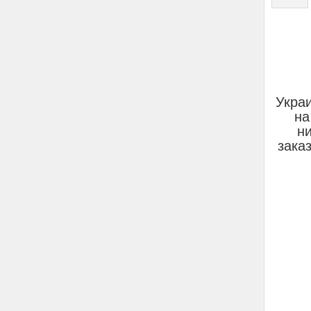
Укра
на
н
зака