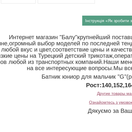
Інструкція «Як зробити
Интернет магазин "Балу"крупнейший постав
ине,огромный выбор моделей по последней тен
 любой вкус и цвет,соответствие цены и каче
изкие цены на Турецкий детский трикотаж,опер
зов любой из транспортных компаний.Наши мен
на все интересующие вопросы.Мы вс
Батник юниор для мальчик "G"(р
Рост:140,152,16
Другие товары ма
Ознайомтесь з умово
Дякуємо за Ваш 