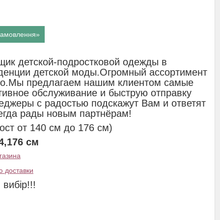
 замовлення»
щик детской-подростковой одежды в
денции детской моды.Огромный ассортимент
ство.Мы предлагаем нашим клиентом самые
ативное обслуживание и быструю отправку
еджеры с радостью подскажут Вам и ответят
егда рады новым партнёрам!
ост от 140 см до 176 см)
4,176 см
газина
ю доставки
вибір!!!