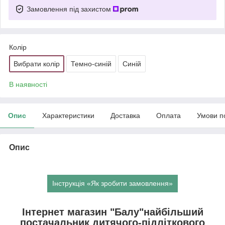
Замовлення під захистом
Колір
Вибрати колір
Темно-синій
Синій
В наявності
Опис
Характеристики
Доставка
Оплата
Умови п
Опис
Інструкція «Як зробити замовлення»
Інтернет магазин "Балу"найбільший
постачальник дитячого-підліткового