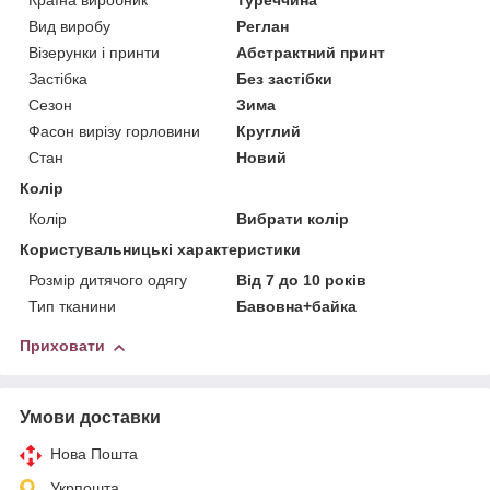
Країна виробник
Туреччина
Вид виробу
Реглан
Візерунки і принти
Абстрактний принт
Застібка
Без застібки
Сезон
Зима
Фасон вирізу горловини
Круглий
Стан
Новий
Колір
Колір
Вибрати колір
Користувальницькі характеристики
Розмір дитячого одягу
Від 7 до 10 років
Тип тканини
Бавовна+байка
Приховати
Умови доставки
Нова Пошта
Укрпошта