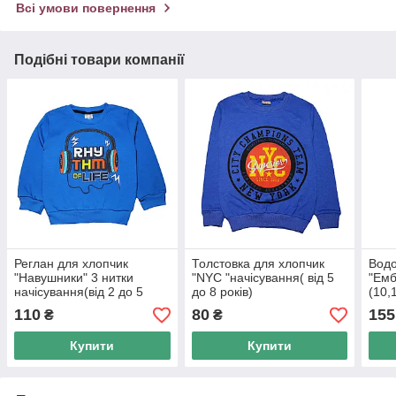
Всі умови повернення
Подібні товари компанії
Реглан для хлопчик
Толстовка для хлопчик
Водо
"Навушники" 3 нитки
"NYC "начісування( від 5
"Емб
начісування(від 2 до 5
до 8 років)
(10,
років)
арт.
110
80
155
₴
₴
Купити
Купити