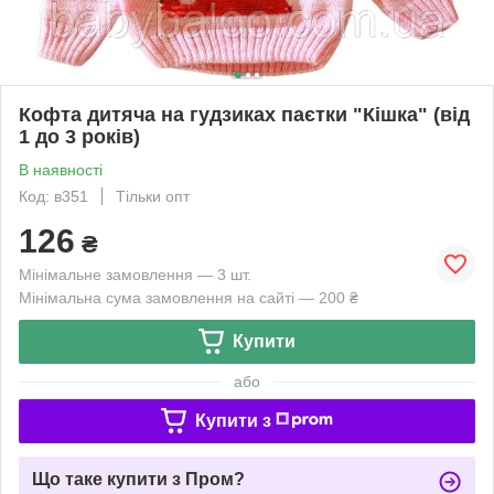
Кофта дитяча на гудзиках паєтки "Кішка" (від
1 до 3 років)
В наявності
Код: в351
Тільки опт
126
₴
Мінімальне замовлення — 3 шт.
Мінімальна сума замовлення на сайті — 200 ₴
Купити
або
Купити з
Що таке купити з Пром?