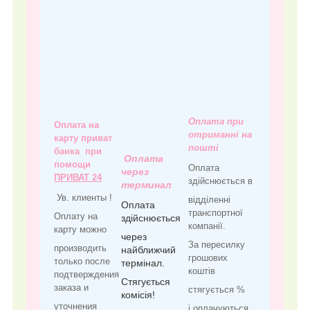
Оплата при
Оплата на
отриманні на
карту приват
пошті
банка при
Оплата
помощи
Оплата
через
ПРИВАТ 24
здійснюється в
терминал
Ув. клиенты !
відділенні
Оплата
транспортної
Оплату на
здійснюється
компанії.
карту можно
через
За пересилку
производить
найближчий
грошових
только после
термінал.
коштів
подтверждения
Стягується
заказа и
стягується %
комісія!
уточнения
і оплачуються