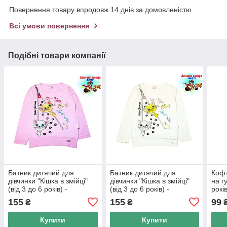
Повернення товару впродовж 14 днів за домовленістю
Всі умови повернення
Подібні товари компанії
Батник дитячий для
Батник дитячий для
Кофт
дівчинки "Кішка в змійці"
дівчинки "Кішка в змійці"
на г
(від 3 до 6 років) -
(від 3 до 6 років) -
рокі
арт.1343237124
арт.1343238628
155
155
99
₴
₴
Купити
Купити