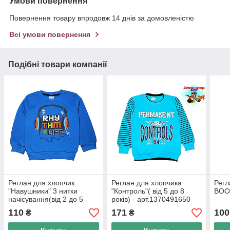
Умови повернення
Повернення товару впродовж 14 днів за домовленістю
Всі умови повернення
Подібні товари компанії
Реглан для хлопчик
Реглан для хлопчика
Регл
"Навушники" 3 нитки
"Контроль"( від 5 до 8
BOOM
начісування(від 2 до 5
років) - арт.1370491650
років)
110
171
100
₴
₴