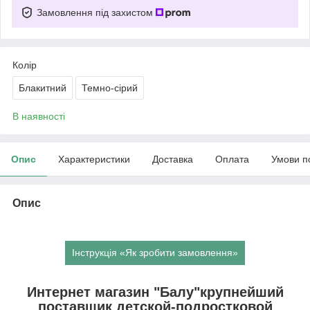
Замовлення під захистом
Колір
Блакитний
Темно-сірий
В наявності
Опис
Характеристики
Доставка
Оплата
Умови п
Опис
Інструкція «Як зробити замовлення»
Интернет магазин "Балу"крупнейший
поставщик детской-подростковой