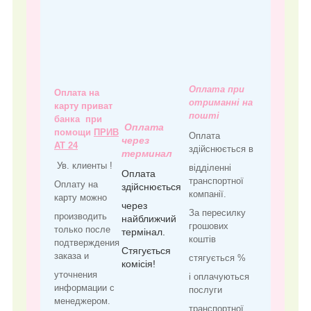
Оплата при
Оплата на
отриманні на
карту приват
пошті
банка при
Оплата
помощи
ПРИВ
Оплата
через
АТ 24
здійснюється в
терминал
Ув. клиенты !
відділенні
Оплата
транспортної
Оплату на
здійснюється
компанії.
карту можно
через
За пересилку
производить
найближчий
грошових
только после
термінал.
коштів
подтверждения
Стягується
заказа и
стягується %
комісія!
уточнения
і оплачуються
информации с
послуги
менеджером.
транспортної