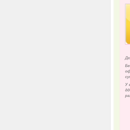
Де
Бе
оф
су
У 
д
д
ра