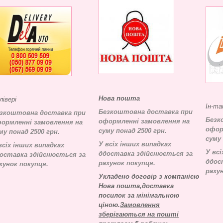
Нова пошта
лівері
Ін-та
Безкоштовна доставка при
зкоштовна доставка при
Безк
оформленні замовлення на
ормленні замовлення на
офор
суму понад 2500 грн.
му понад 2500 грн.
суму 
У всіх інших випадках
всіх інших випадках
У всі
д
доставка здійснюється за
оставка здійснюється за
д
дос
рахунок покупця.
хунок покупця.
раху
Укладено договір з компанією
Нова пошта,доставка
посилок за мінімальною
ціною.
Замовлення
зберігаються на пошті