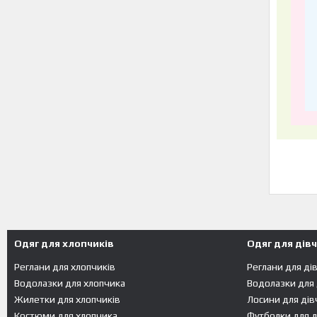
Одяг для хлопчиків
Одяг для дів
Реглани для хлопчиків
Реглани для ді
Водолазки для хлопчика
Водолазки для
Жилетки для хлопчиків
Лосини для дів
Костюми для хлопчика
Футболки для д