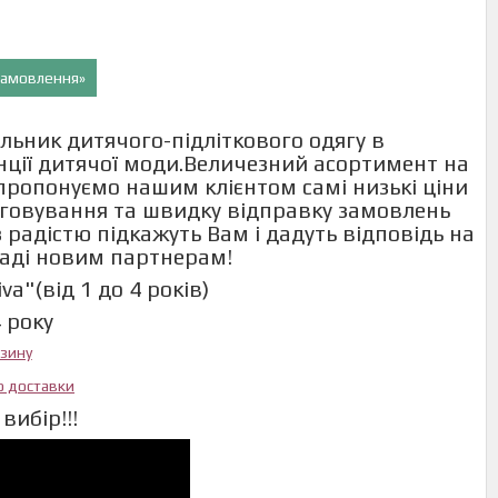
 замовлення»
льник дитячого-підліткового одягу в
енції дитячої моди.Величезний асортимент на
и пропонуємо нашим клієнтом самі низькі ціни
говування та швидку відправку замовлень
 радістю підкажуть Вам і дадуть відповідь на
раді новим партнерам!
a"(від 1 до 4 років)
4 року
азину
ю доставки
вибір!!!