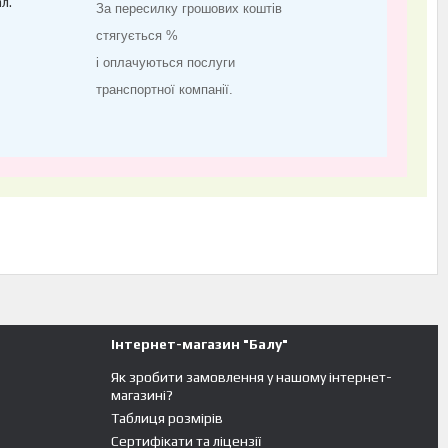
л.
За пересилку грошових коштів
стягується %
і оплачуються послуги
транспортної компанії.
Інтернет-магазин "Балу"
Як зробити замовлення у нашому інтернет-
магазині?
Таблиця розмірів
Сертифікати та ліцензії