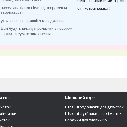
Оплату на карту можна
через найближчий терміна
виробляти тільки після підтвердження
Стягується комісія!
замовлення і
уточнення інформації з менеджером.
Вам будуть викинуті реквізити з номером
картки та сумою замовлення.
чаток
Шкільний одяг
вчаток
Шкільні водолазки для дівчаток
 дівчинки
Шкільні футболки для дівчаток
чаток
Сорочки для хлопчиків
івчаток