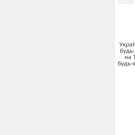
Украї
будь-
на 
будь-