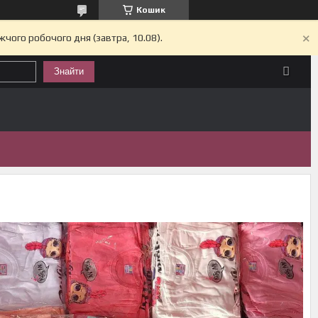
Кошик
жчого робочого дня (завтра, 10.08).
Знайти