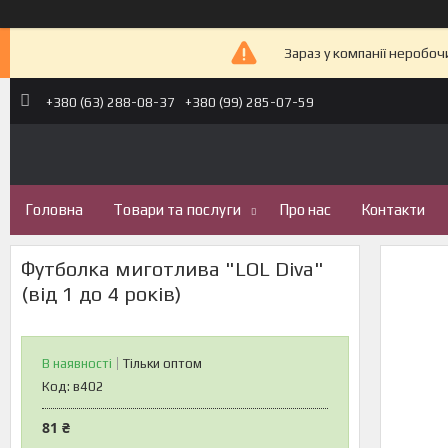
Зараз у компанії неробоч
+380 (63) 288-08-37
+380 (99) 285-07-59
Головна
Товари та послуги
Про нас
Контакти
Футболка миготлива "LOL Diva"
(від 1 до 4 років)
В наявності
Тільки оптом
Код:
в402
81 ₴