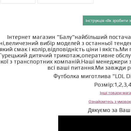
Інструкція «Як зробити
Інтернет магазин "Балу"найбільший постача
ні,величезний вибір моделей з останньої тенд
який смак і колір,відповідність ціни і якість.М
Турецький дитячий трикотаж,оперативне обслу
якої з транспортних компаній.Наші менеджери з
всі ваші питання.Ми завжди 
Футболка миготлива "LOL Div
Розмір:1,2,3,
Інші товари маг
Ознайомтесь з умово
Дякуємо за Ваш 