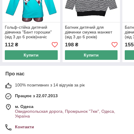
Гольф-стійка дитячий
Батник дитячий для
Батн
дівчинка "Бант горошки"
дівчинки смужка манжет
дівч
(від 3 до 6 років)начіс
(від 3 до 6 років)
(від 
арт.
112
198
155
₴
₴
Купити
Купити
Про нас
100% позитивних з 14 відгуків за рік
Працює з 22.07.2013
м. Одеса
Овидиопольская дорога, Промрынок "7км", Одеса,
Україна
Контакти