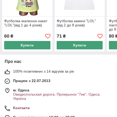
Футболка малюнок накат
Футболка камені "LOL"
Футб
"LOL"(від 1 до 4 років)
(від 2 до 8 років)
паєт
до 8
60
71
80
₴
₴
Купити
Купити
Про нас
100% позитивних з 14 відгуків за рік
Працює з 22.07.2013
м. Одеса
Овидиопольская дорога, Промрынок "7км", Одеса,
Україна
Контакти