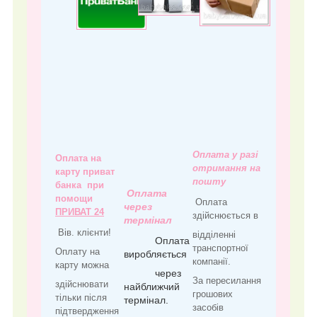
Оплата у разі
Оплата на
отримання на
карту приват
пошту
банка при
Оплата
помощи
Оплата
через
ПРИВАТ 24
здійснюється в
термінал
Вів. клієнти!
відділенні
Оплата
транспортної
Оплату на
виробляється
компанії.
карту можна
через
За пересилання
здійснювати
найближчий
грошових
тільки після
термінал.
засобів
підтвердження