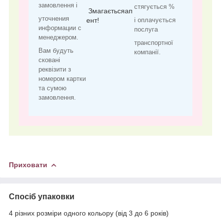
замовлення і
стягується %
Змагаєтьсяап
уточнения
ент!
і оплачується
информации с
послуга
менеджером.
транспортної
Вам будуть
компанії.
сковані
реквізити з
номером картки
та сумою
замовлення.
Приховати
Спосіб упаковки
4 різних розміри одного кольору (від 3 до 6 років)