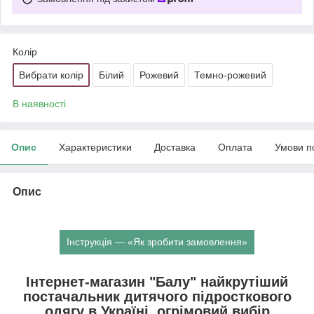
Колір
Вибрати колір
Білий
Рожевий
Темно-рожевий
В наявності
Опис
Характеристики
Доставка
Оплата
Умови п
Опис
Інструкція — «Як зробити замовлення»
Інтернет-магазин "Балу" найкрутіший
постачальник дитячого підросткового
одягу в Україні, огрімовий вибір