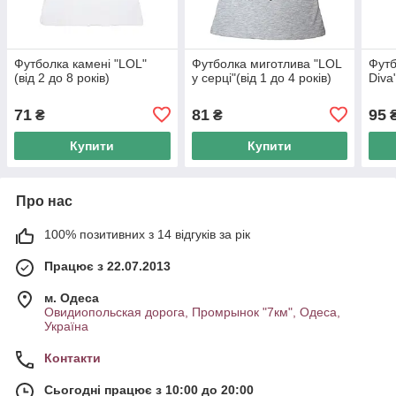
Футболка камені "LOL"
Футболка миготлива "LOL
Футб
(від 2 до 8 років)
у серці"(від 1 до 4 років)
Diva"
71
81
95
₴
₴
Купити
Купити
Про нас
100% позитивних з 14 відгуків за рік
Працює з 22.07.2013
м. Одеса
Овидиопольская дорога, Промрынок "7км", Одеса,
Україна
Контакти
Сьогодні працює з 10:00 до 20:00