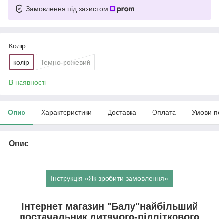
Замовлення під захистом
Колір
колір
Темно-рожевий
В наявності
Опис
Характеристики
Доставка
Оплата
Умови п
Опис
Інструкція «Як зробити замовлення»
Інтернет магазин "Балу"найбільший
постачальник дитячого-підліткового