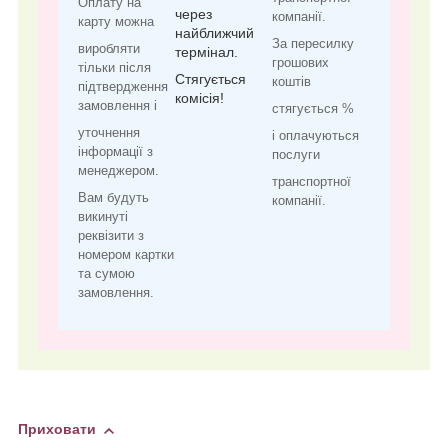
Оплату на
через
компанії.
карту можна
найближчий
За пересилку
виробляти
термінал.
грошових
тільки після
Стягується
коштів
підтвердження
комісія!
замовлення і
стягується %
уточнення
і оплачуються
інформації з
послуги
менеджером.
транспортної
Вам будуть
компанії.
викинуті
реквізити з
номером картки
та сумою
замовлення.
Приховати