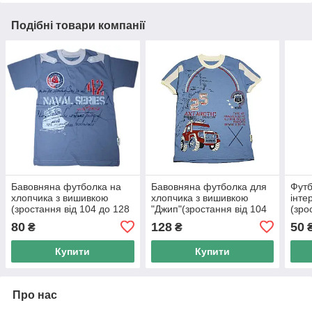
Подібні товари компанії
Бавовняна футболка на
Бавовняна футболка для
Футб
хлопчика з вишивкою
хлопчика з вишивкою
інте
(зростання від 104 до 128
"Джип"(зростання від 104
(зро
см)
до 128 см)
140с
80
128
50
₴
₴
Купити
Купити
Про нас