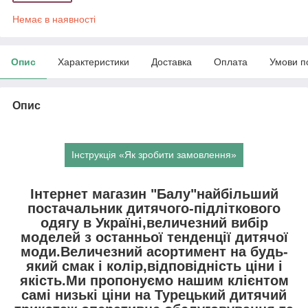
Немає в наявності
Опис
Характеристики
Доставка
Оплата
Умови п
Опис
Інструкція «Як зробити замовлення»
Інтернет магазин "Балу"найбільший
постачальник дитячого-підліткового
одягу в Україні,величезний вибір
моделей з останньої тенденції дитячої
моди.Величезний асортимент на будь-
який смак і колір,відповідність ціни і
якість.Ми пропонуємо нашим клієнтом
самі низькі ціни на Турецький дитячий