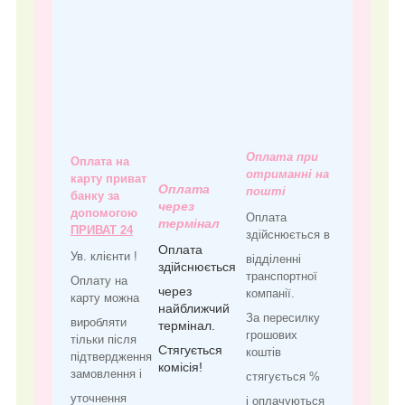
Оплата при
Оплата на
отриманні на
карту приват
Оплата
пошті
банку за
через
допомогою
Оплата
термінал
ПРИВАТ 24
здійснюється в
Оплата
Ув. клієнти !
відділенні
здійснюється
транспортної
Оплату на
через
компанії.
карту можна
найближчий
За пересилку
виробляти
термінал.
грошових
тільки після
Стягується
коштів
підтвердження
комісія!
замовлення і
стягується %
уточнення
і оплачуються