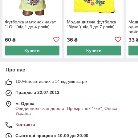
Футболка малюнок накат
Модна дитяча футболка
Модн
"LOL"(від 1 до 4 років)
"Зірка"( від 3 до 7 років)
одно
рокі
60
36
33
₴
₴
Купити
Купити
Про нас
100% позитивних з 14 відгуків за рік
Працює з 22.07.2013
м. Одеса
Овидиопольская дорога, Промрынок "7км", Одеса,
Україна
Контакти
Сьогодні працює з 10:00 до 20:00