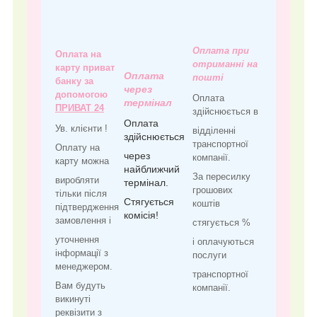
Оплата при
Оплата на
отриманні на
карту приват
Оплата
пошті
банку за
через
допомогою
Оплата
термінал
ПРИВАТ 24
здійснюється в
Оплата
Ув. клієнти !
відділенні
здійснюється
транспортної
Оплату на
через
компанії.
карту можна
найближчий
За пересилку
виробляти
термінал.
грошових
тільки після
Стягується
коштів
підтвердження
комісія!
замовлення і
стягується %
уточнення
і оплачуються
інформації з
послуги
менеджером.
транспортної
Вам будуть
компанії.
викинуті
реквізити з