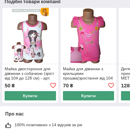
Подібні товари компанії
Майка двостороння для
Майка для дівчинки з
Дитя
дівчинки з собачкою (зріст
крильцями
прин
від 104 до 128 см) - арт.
прошва(зростання від 104
МЕТ
975211778
до 128 см )
(зро
50
70
128
₴
₴
128 
Купити
Купити
Про нас
100% позитивних з 14 відгуків за рік