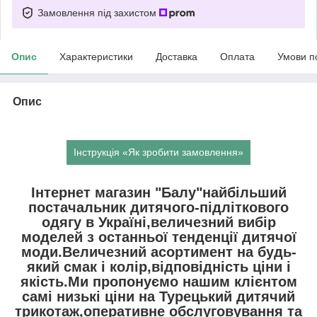
Замовлення під захистом
Опис
Характеристики
Доставка
Оплата
Умови п
Опис
Інструкція «Як зробити замовлення»
Інтернет магазин "Балу"найбільший
постачальник дитячого-підліткового
одягу в Україні,величезний вибір
моделей з останньої тенденції дитячої
моди.Величезний асортимент на будь-
який смак і колір,відповідність ціни і
якість.Ми пропонуємо нашим клієнтом
самі низькі ціни на Турецький дитячий
трикотаж,оперативне обслуговування та