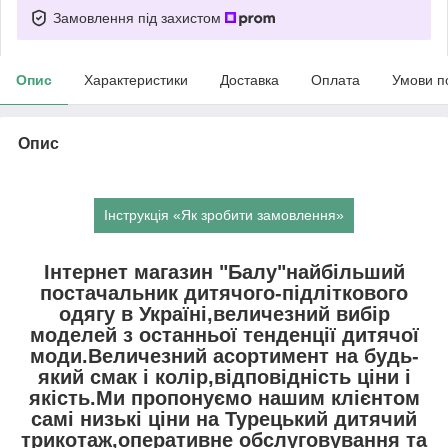
Замовлення під захистом
Опис
Характеристики
Доставка
Оплата
Умови п
Опис
Інструкція «Як зробити замовлення»
Інтернет магазин "Балу"найбільший
постачальник дитячого-підліткового
одягу в Україні,величезний вибір
моделей з останньої тенденції дитячої
моди.Величезний асортимент на будь-
який смак і колір,відповідність ціни і
якість.Ми пропонуємо нашим клієнтом
самі низькі ціни на Турецький дитячий
трикотаж,оперативне обслуговування та