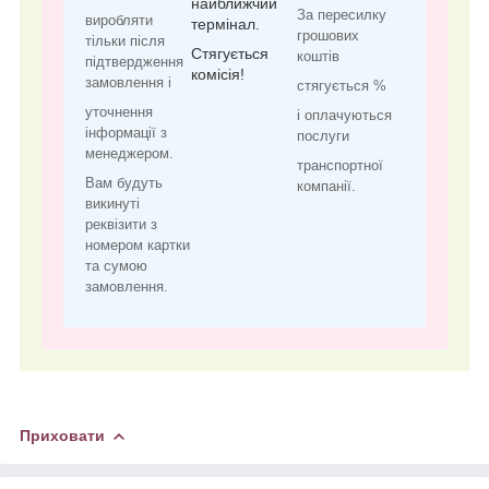
найближчий
За пересилку
виробляти
термінал.
грошових
тільки після
Стягується
коштів
підтвердження
комісія!
замовлення і
стягується %
уточнення
і оплачуються
інформації з
послуги
менеджером.
транспортної
Вам будуть
компанії.
викинуті
реквізити з
номером картки
та сумою
замовлення.
Приховати