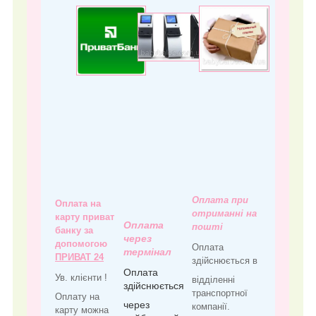
Оплата при
Оплата на
отриманні на
карту приват
Оплата
пошті
банку за
через
допомогою
Оплата
термінал
ПРИВАТ 24
здійснюється в
Оплата
Ув. клієнти !
відділенні
здійснюється
транспортної
Оплату на
через
компанії.
карту можна