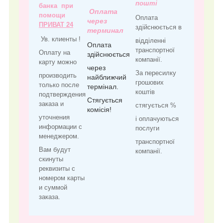
пошті
банка при
Оплата
помощи
Оплата
через
ПРИВАТ 24
здійснюється в
терминал
Ув. клиенты !
відділенні
Оплата
транспортної
Оплату на
здійснюється
компанії.
карту можно
через
За пересилку
производить
найближчий
грошових
только после
термінал.
коштів
подтверждения
Стягується
заказа и
стягується %
комісія!
уточнения
і оплачуються
информации с
послуги
менеджером.
транспортної
Вам будут
компанії.
скинуты
реквизиты с
номером карты
и суммой
заказа.