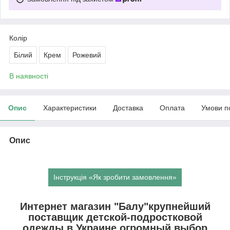
Колір
Білий
Крем
Рожевий
В наявності
Опис
Характеристики
Доставка
Оплата
Умови п
Опис
Інструкція «Як зробити замовлення»
Интернет магазин "Балу"крупнейший
поставщик детской-подростковой
одежды в Украине,огромный выбор