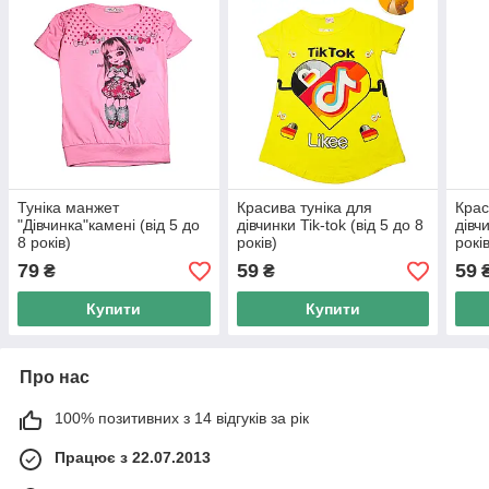
Туніка манжет
Красива туніка для
Крас
"Дівчинка"камені (від 5 до
дівчинки Tik-tok (від 5 до 8
дівч
8 років)
років)
рокі
79
59
59
₴
₴
Купити
Купити
Про нас
100% позитивних з 14 відгуків за рік
Працює з 22.07.2013