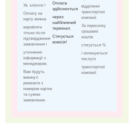
Оплата
Ув. клієнти !
відділенні
здійснюється
транспортної
Оплату на
через
компанії.
карту можна
найближчий
За пересилку
виробляти
термінал.
грошових
тільки після
Стягується
коштів
підтвердження
комісія!
замовлення і
стягується %
уточнення
і оплачуються
інформації з
послуги
менеджером.
транспортної
Вам будуть
компанії.
викинуті
реквізити з
номером картки
та сумою
замовлення.