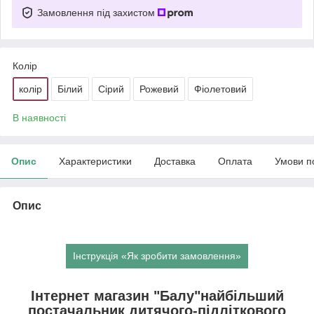
Замовлення під захистом
Колір
колір
Білий
Сірий
Рожевий
Фіолетовий
В наявності
Опис
Характеристики
Доставка
Оплата
Умови п
Опис
Інструкція «Як зробити замовлення»
Інтернет магазин "Балу"найбільший
постачальник дитячого-підліткового