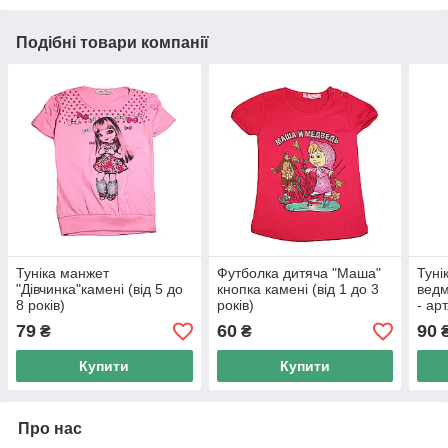
Подібні товари компанії
Туніка манжет
Футболка дитяча "Маша"
Туні
"Дівчинка"камені (від 5 до
кнопка камені (від 1 до 3
ведмі
8 років)
років)
- ар
79
60
90
₴
₴
Купити
Купити
Про нас