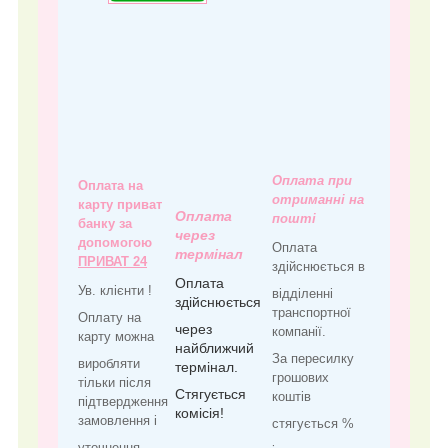
Оплата при
Оплата на
отриманні на
карту приват
Оплата
пошті
банку за
через
допомогою
Оплата
термінал
ПРИВАТ 24
здійснюється в
Оплата
Ув. клієнти !
відділенні
здійснюється
транспортної
Оплату на
через
компанії.
карту можна
найближчий
За пересилку
виробляти
термінал.
грошових
тільки після
Стягується
коштів
підтвердження
комісія!
замовлення і
стягується %
уточнення