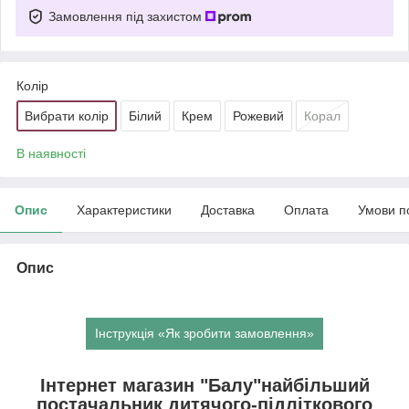
Замовлення під захистом
Колір
Вибрати колір
Білий
Крем
Рожевий
Корал
В наявності
Опис
Характеристики
Доставка
Оплата
Умови п
Опис
Інструкція «Як зробити замовлення»
Інтернет магазин "Балу"найбільший
постачальник дитячого-підліткового