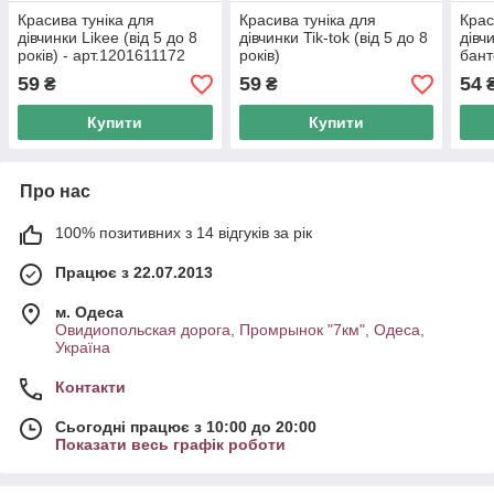
Красива туніка для
Красива туніка для
Крас
дівчинки Likee (від 5 до 8
дівчинки Tik-tok (від 5 до 8
дівч
років) - арт.1201611172
років)
бант
59
59
54
₴
₴
Купити
Купити
Про нас
100% позитивних з 14 відгуків за рік
Працює з 22.07.2013
м. Одеса
Овидиопольская дорога, Промрынок "7км", Одеса,
Україна
Контакти
Сьогодні працює з 10:00 до 20:00
Показати весь графік роботи