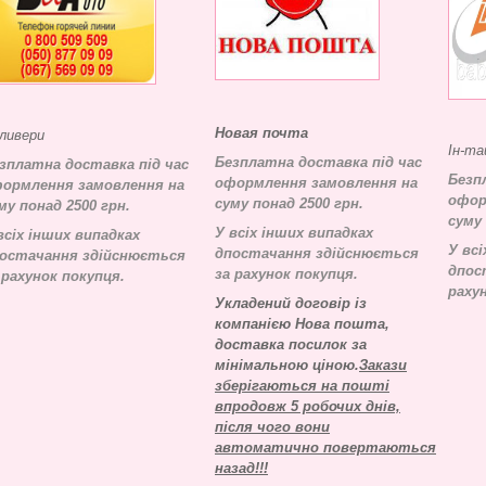
Новая почта
ливери
Ін-та
Безплатна доставка під час
зплатна доставка під час
Безп
оформлення замовлення на
ормлення замовлення на
офор
суму понад 2500 грн.
му понад 2500 грн.
суму 
У всіх інших випадках
всіх інших випадках
У всі
д
постачання здійснюється
остачання здійснюється
д
пос
за рахунок покупця.
 рахунок покупця.
раху
Укладений договір із
компанією Нова пошта,
доставка посилок за
мінімальною ціною.
Закази
зберігаються на пошті
впродовж 5 робочих днів,
після чого вони
автоматично повертаються
назад!!!