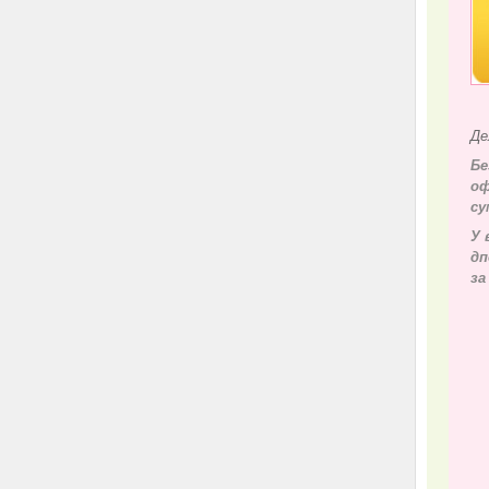
Де
Бе
оф
су
У 
д
п
за