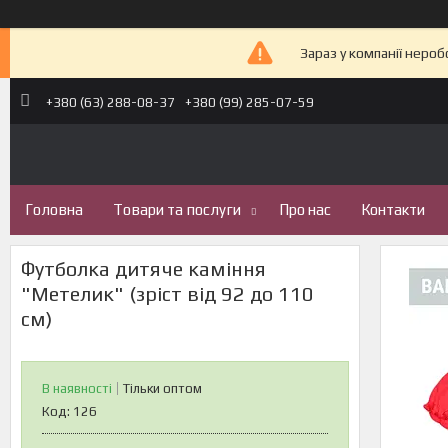
Зараз у компанії неро
+380 (63) 288-08-37
+380 (99) 285-07-59
Головна
Товари та послуги
Про нас
Контакти
Футболка дитяче каміння
"Метелик" (зріст від 92 до 110
см)
В наявності
Тільки оптом
Код:
126