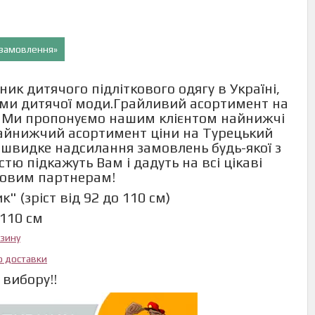
и замовлення»
ик дитячого підліткового одягу в Україні,
ями дитячої моди.Грайливий асортимент на
сть. Ми пропонуємо нашим клієнтом найнижчі
найнижчий асортимент ціни на Турецький
швидке надсилання замовлень будь-якої з
ю підкажуть Вам і дадуть на всі цікаві
новим партнерам!
 (зріст від 92 до 110 см)
,110 см
азину
ю доставки
вибору!!