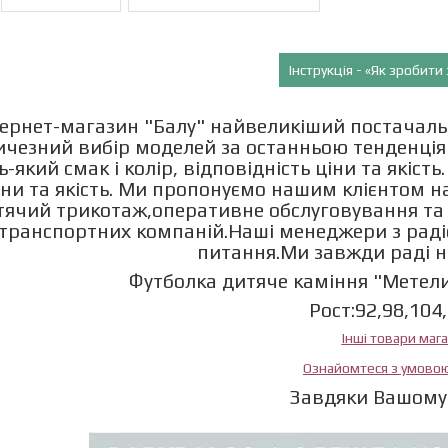
Інструкція - «Як зробит
тернет-магазин "Балу" найвеликіший постачальн
ичезний вибір моделей за останньою тенденці
ь-який смак і колір, відповідність ціни та які
іни та якість. Ми пропонуємо нашим клієнтом 
тячий трикотаж,оперативне обслуговування та 
транспортних компаній.Наші менеджери з радіст
питання.Ми завжди раді 
Футболка дитяче каміння "Метелик"
Рост:92,98,104
Інші товари маг
Ознайомтеся з умово
Завдяки Вашому 