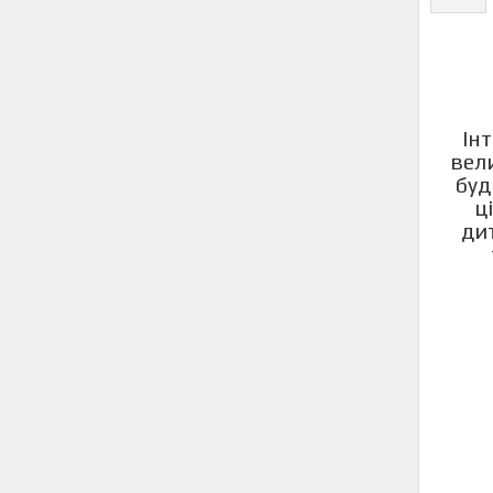
Ін
вел
буд
ц
ди