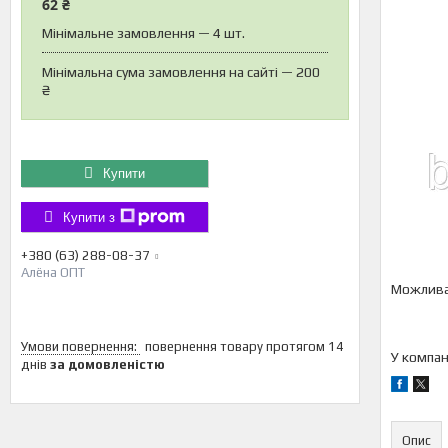
62 ₴
Мінімальне замовлення — 4 шт.
Мінімальна сума замовлення на сайті — 200
₴
Купити
Купити з
+380 (63) 288-08-37
Алёна ОПТ
повернення товару протягом 14
У компан
днів
за домовленістю
Опис