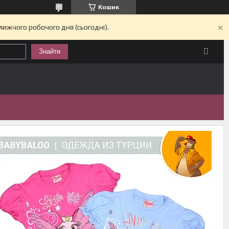
Кошик
лижчого робочого дня (сьогодні).
Знайти