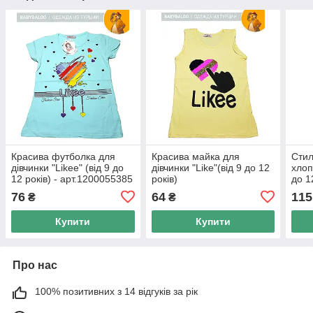
Красива футболка для
Красива майка для
Стил
дівчинки "Likee" (від 9 до
дівчинки "Like"(від 9 до 12
хлоп
12 років) - арт.1200055385
років)
до 12
арт.
76
64
115
₴
₴
Купити
Купити
Про нас
100% позитивних з 14 відгуків за рік