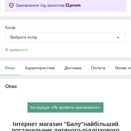
Замовлення під захистом
Колір
Вибрати колір
В наявності
Опис
Характеристики
Доставка
Оплата
Умови п
Опис
Інструкція «Як зробити замовлення»
Інтернет магазин "Балу"найбільший
постачальник дитячого-підліткового