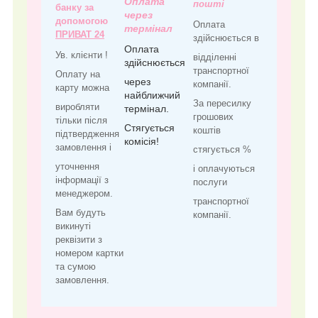
Оплата
пошті
банку за
через
допомогою
Оплата
термінал
ПРИВАТ 24
здійснюється в
Оплата
Ув. клієнти !
відділенні
здійснюється
транспортної
Оплату на
через
компанії.
карту можна
найближчий
За пересилку
виробляти
термінал.
грошових
тільки після
Стягується
коштів
підтвердження
комісія!
замовлення і
стягується %
уточнення
і оплачуються
інформації з
послуги
менеджером.
транспортної
Вам будуть
компанії.
викинуті
реквізити з
номером картки
та сумою
замовлення.