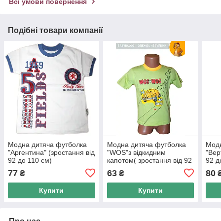
Всі умови повернення
Подібні товари компанії
Модна дитяча футболка
Модна дитяча футболка
Модн
"Аргентина" (зростання від
"WOS"з відкидним
"Вер
92 до 110 см)
капотом( зростання від 92
92 д
до 110 см )
77
63
80
₴
₴
Купити
Купити