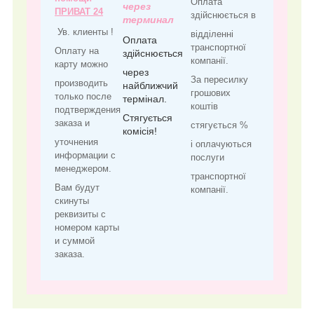
Оплата
через
ПРИВАТ 24
здійснюється в
терминал
Ув. клиенты !
відділенні
Оплата
транспортної
Оплату на
здійснюється
компанії.
карту можно
через
За пересилку
производить
найближчий
грошових
только после
термінал.
коштів
подтверждения
Стягується
заказа и
стягується %
комісія!
уточнения
і оплачуються
информации с
послуги
менеджером.
транспортної
Вам будут
компанії.
скинуты
реквизиты с
номером карты
и суммой
заказа.