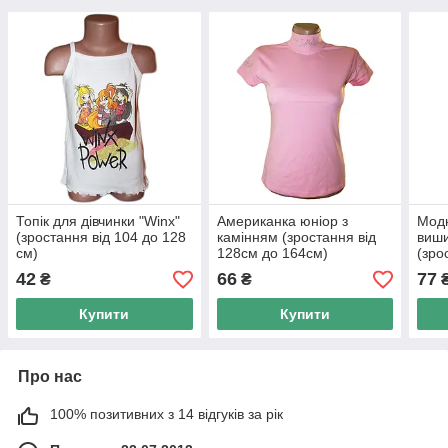
Топік для дівчинки "Winx"
Американка юніор з
Модн
(зростання від 104 до 128
камінням (зростання від
виш
см)
128см до 164см)
(зро
см)
42
66
77
₴
₴
Купити
Купити
Про нас
100% позитивних з 14 відгуків за рік