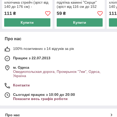
хлопчика стрейч (зріст від
підлітка камені "Серце"
хлоп
140 до 176 см) -
(зріст від 116 см до 152
140 
арт.965847970
см) - арт.38593698
арт.
111
59
111
₴
₴
Купити
Купити
Про нас
100% позитивних з 14 відгуків за рік
Працює з 22.07.2013
м. Одеса
Овидиопольская дорога, Промрынок "7км", Одеса,
Україна
Контакти
Сьогодні працює з 10:00 до 20:00
Показати весь графік роботи
Про нас