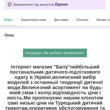
Замовлення під захистом
Опис
Характеристики
Доставка
Оплата
Умови п
Опис
Інструкція «Як зробити замовлення»
Інтернет магазин "Балу"найбільший
постачальник дитячого-підліткового
одягу в Україні,величезний вибір
моделей з останньої тенденції дитячої
моди.Величезний асортимент на будь-
який смак і колір,відповідність ціни і
якість.Ми пропонуємо нашим клієнтом
самі низькі ціни на Турецький дитячий
трикотаж,оперативне обслуговування та