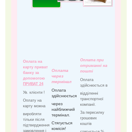
Оплата при
Оплата на
отриманні на
карту приват
Оплата
пошті
банку за
через
допомогою
Оплата
термінал
ПРИВАТ 24
здійснюється в
Оплата
Ув. клієнти !
відділенні
здійснюється
транспортної
Оплату на
через
компанії.
карту можна
найближчий
За пересилку
виробляти
термінал.
грошових
тільки після
Стягується
коштів
підтвердження
комісія!
замовлення і
стягується %