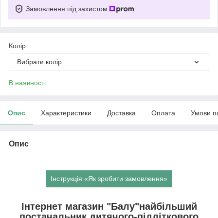
Замовлення під захистом
Колір
Вибрати колір
В наявності
Опис
Характеристики
Доставка
Оплата
Умови п
Опис
Інструкція «Як зробити замовлення»
Інтернет магазин "Балу"найбільший
постачальник дитячого-підліткового