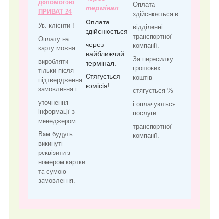
допомогою
Оплата
термінал
ПРИВАТ 24
здійснюється в
Оплата
Ув. клієнти !
відділенні
здійснюється
транспортної
Оплату на
через
компанії.
карту можна
найближчий
За пересилку
виробляти
термінал.
грошових
тільки після
Стягується
коштів
підтвердження
комісія!
замовлення і
стягується %
уточнення
і оплачуються
інформації з
послуги
менеджером.
транспортної
Вам будуть
компанії.
викинуті
реквізити з
номером картки
та сумою
замовлення.