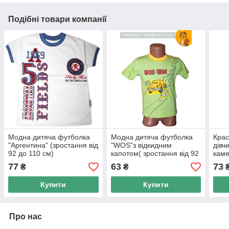
Подібні товари компанії
Модна дитяча футболка
Модна дитяча футболка
Крас
"Аргентина" (зростання від
"WOS"з відкидним
дівч
92 до 110 см)
капотом( зростання від 92
каме
до 110 см )
до 1
77
63
73
₴
₴
Купити
Купити
Про нас