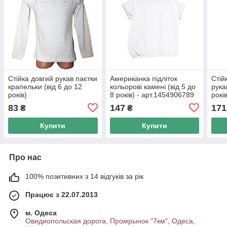
Стійка довгий рукав паєтки
Американка підліток
Стій
крапельки (від 6 до 12
кольорові камені (від 5 до
рука
років)
8 років) - арт.1454906789
рокі
83
147
171
₴
₴
Купити
Купити
Про нас
100% позитивних з 14 відгуків за рік
Працює з 22.07.2013
м. Одеса
Овидиопольская дорога, Промрынок "7км", Одеса,