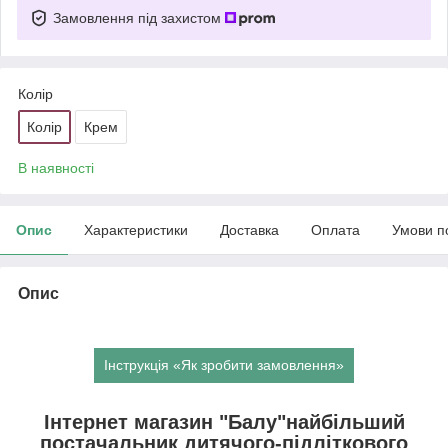
Замовлення під захистом
Колір
Колір
Крем
В наявності
Опис
Характеристики
Доставка
Оплата
Умови п
Опис
Інструкція «Як зробити замовлення»
Інтернет магазин "Балу"найбільший
постачальник дитячого-підліткового