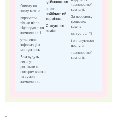
здійснюється
транспортної
Оплату на
через
компанії.
карту можна
найближчий
За пересилку
виробляти
термінал.
грошових
тільки після
Стягується
коштів
підтвердження
комісія!
замовлення і
стягується %
уточнення
і оплачуються
інформації з
послуги
менеджером.
транспортної
Вам будуть
компанії.
викинуті
реквізити з
номером картки
та сумою
замовлення.