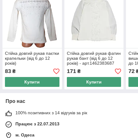
Стійка довгий рукав паєтки
Стійка довгий рукав фатин
Стій
крапельки (від 6 до 12
рукав бант (від 6 до 12
виши
років)
років) - арт.1462383687
до 1
83
171
72
₴
₴
Купити
Купити
Про нас
100% позитивних з 14 відгуків за рік
Працює з 22.07.2013
м. Одеса