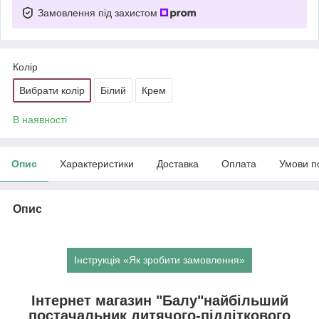
Замовлення під захистом
Колір
Вибрати колір
Білий
Крем
В наявності
Опис
Характеристики
Доставка
Оплата
Умови п
Опис
Інструкція «Як зробити замовлення»
Інтернет магазин "Балу"найбільший
постачальник дитячого-підліткового