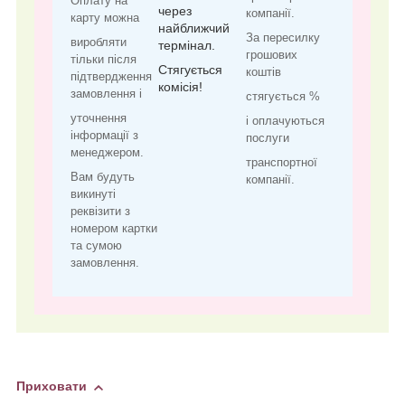
Оплату на
через
компанії.
карту можна
найближчий
За пересилку
виробляти
термінал.
грошових
тільки після
Стягується
коштів
підтвердження
комісія!
замовлення і
стягується %
уточнення
і оплачуються
інформації з
послуги
менеджером.
транспортної
Вам будуть
компанії.
викинуті
реквізити з
номером картки
та сумою
замовлення.
Приховати