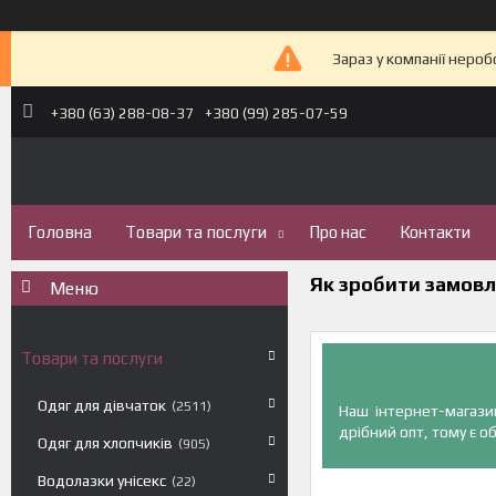
Зараз у компанії неро
+380 (63) 288-08-37
+380 (99) 285-07-59
Головна
Товари та послуги
Про нас
Контакти
Як зробити замовл
Товари та послуги
Одяг для дівчаток
2511
Наш інтернет-магази
дрібний опт, тому є 
Одяг для хлопчиків
905
Водолазки унісекс
22