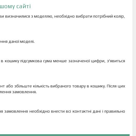
шому сайті
к ви визначилися з моделлю, необхідно вибрати потрібний колір,
ення даної моделі.
, в кошику підсумкова сума менше зазначеної цифри, з'явиться
нт або збільште кількість вибраного товару в кошику. Після цих
лення замовлення.
замовлення необхідно внести всі контактні дані і правильно