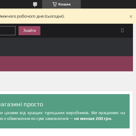
Кошик
лижчого робочого дня (сьогодні).
Знайти
агазині просто
ими цінами від кращих турецьких виробників. Ми працюємо на
мо є обмеження по сумі замовлення —
не менше 200 грн.