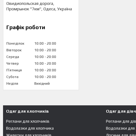
Овидиопольская дорога,
Промрынок "7км", Одеса, Україна
Графік роботи
Понеділок
10:00
20:00
Вівторок
10:00
20:00
Середа
10:00
20:00
Четвер
10:00
20:00
Пʼятниця
10:00
20:00
Субота
10:00
20:00
Неділя
Вихідний
Одяг для хлопчиків
Одяг для дів
Реглани для хлопчиків
Реглани для ді
Водолазки для хлопчика
Водолазки для
Жилетки для хлопчиків
Лосини для дів