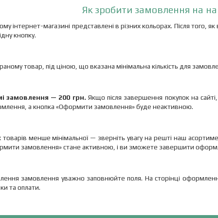
Як зробити замовлення на на
ому інтернет-магазині представлені в різних кольорах. Після того, я
дну кнопку.
ибраному товар, під ціною, що вказана мінімальна кількість для замовл
і замовлення — 200 грн.
Якщо після завершення покупок на сайті
млення, а кнопка «Оформити замовлення» буде неактивною.
х товарів менше мінімальної — зверніть увагу на решті наш асортиме
ормити замовлення» стане активною, і ви зможете завершити оформ
ення замовлення уважно заповнюйте поля. На сторінці оформлення 
ки та оплати.