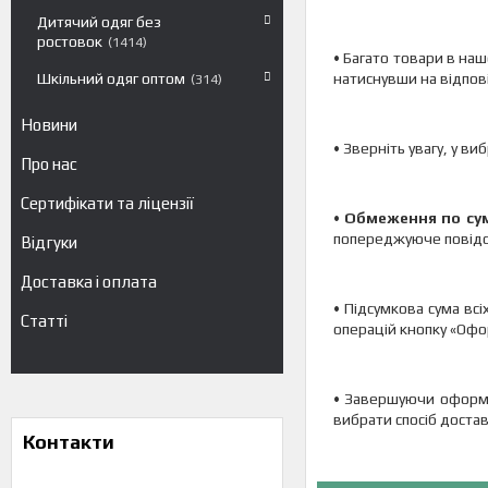
Дитячий одяг без
ростовок
1414
• Багато товари в наш
натиснувши на відпові
Шкільний одяг оптом
314
Новини
• Зверніть увагу, у в
Про нас
Сертифікати та ліцензії
•
Обмеження по сум
попереджуюче повідо
Відгуки
Доставка і оплата
• Підсумкова сума всі
Статті
операцій кнопку «Оф
• Завершуючи оформл
вибрати спосіб достав
Контакти