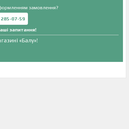
оформленням замовлення?
) 285-07-59
ваші запитання!
газині «Балу»!