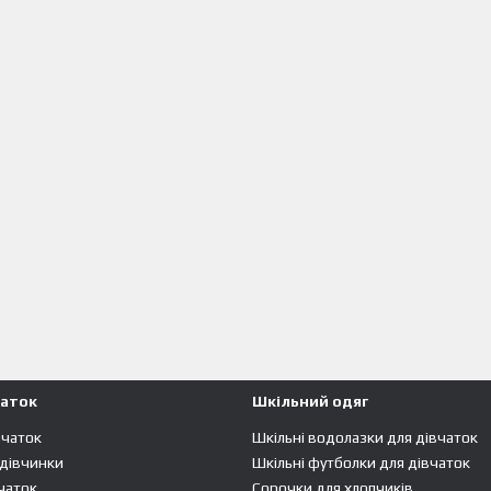
чаток
Шкільний одяг
вчаток
Шкільні водолазки для дівчаток
 дівчинки
Шкільні футболки для дівчаток
чаток
Сорочки для хлопчиків