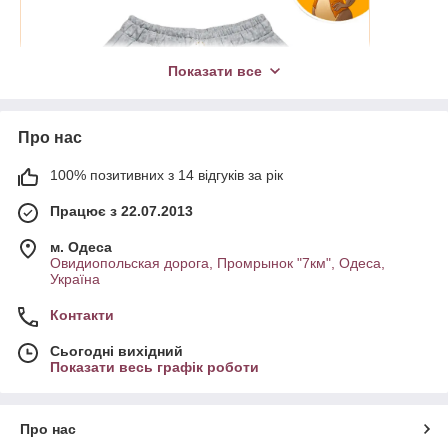
Показати все
Про нас
100% позитивних з 14 відгуків за рік
Працює з 22.07.2013
м. Одеса
Овидиопольская дорога, Промрынок "7км", Одеса,
Україна
Примерно 15 лет назад джинсовый материал считался чуть
Контакти
ли ни единственным решением для детских шорт. Прочный,
надежный, долговечный. Но время доказало, что шорты
Сьогодні вихідний
для мальчика должны быть, прежде всего, удобным, не
Показати весь графік роботи
сковывающим движений элементом одежды. Вот почему
практически весь модельный ряд в этой категории
представлен хлопковыми моделями.
Про нас
Хотите расширить предложение для своих покупателей?