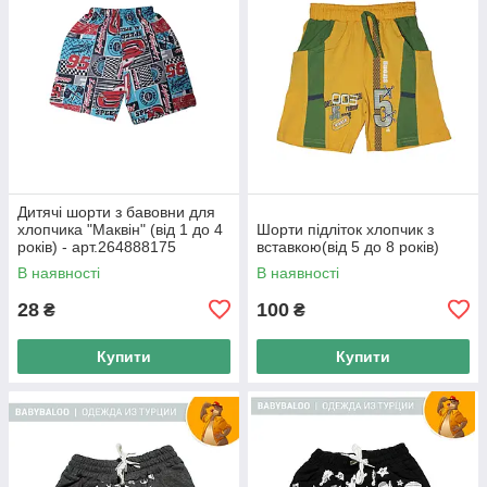
Дитячі шорти з бавовни для
хлопчика "Маквін" (від 1 до 4
Шорти підліток хлопчик з
років) - арт.264888175
вставкою(від 5 до 8 років)
В наявності
В наявності
28
100
₴
₴
Купити
Купити