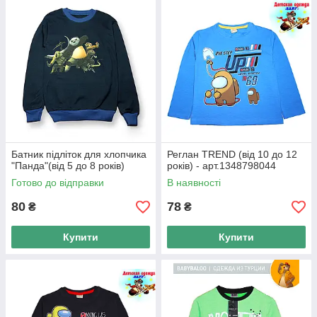
одягу і для сімейного свята.
Вибрати батник або кофту
4 причини співпрацювати з «БАЛУ»
Батник підліток для хлопчика
Реглан TREND (від 10 до 12
"Панда"(від 5 до 8 років)
років) - арт.1348798044
Професіонали в цій сфері, на
Готово до відправки
В наявності
ринку більше 15 років
80
78
₴
₴
Реалізуємо якісні речі від кращих
Купити
Купити
виробників
Допомога у виборі відповідних
моделей і розмірів