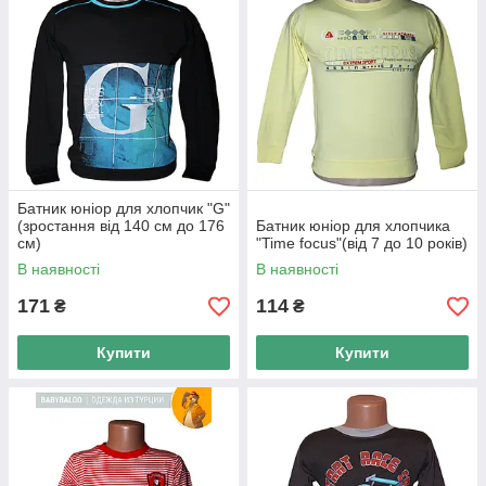
Батник юніор для хлопчик "G"
(зростання від 140 см до 176
Батник юніор для хлопчика
см)
"Time focus"(від 7 до 10 років)
В наявності
В наявності
171
114
₴
₴
Купити
Купити