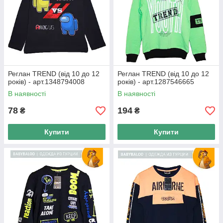
Заміна заводського браку
здійснюється за рахунок нашого
магазину
Зробити замовлення легко
Реглан TREND (від 10 до 12
Реглан TREND (від 10 до 12
років) - арт.1348794008
років) - арт.1287546665
В наявності
В наявності
78
194
Заявка на сайті або дзвінок за вказаними телефонам
₴
₴
Купити
Купити
Підтвердження замовлення і уточнення деталей з
менеджерами
Вибір зручного способу оплати для клієнта