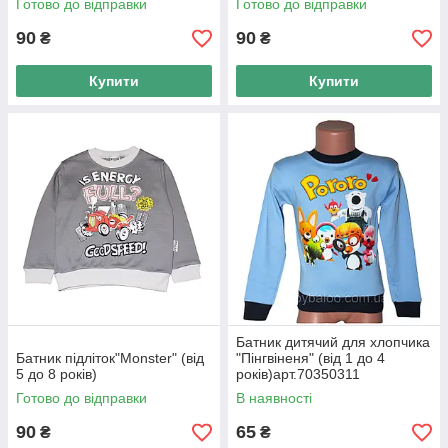
Готово до відправки
Готово до відправки
90
90
₴
₴
Купити
Купити
Яскравий дитячий
Батник дитячий для
батник
хлопчика
Батник дитячий для хлопчика
Батник підліток"Monster" (від
"Пінгвіненя" (від 1 до 4
5 до 8 років)
років)арт.70350311
Готово до відправки
В наявності
90
65
₴
₴
Батник на хлопчика
Стильний дитячий