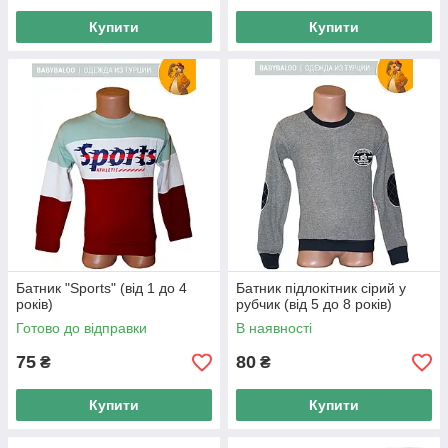
батник
Купити
Купити
Все найкраще - дітям
Відмінна якість
— одяг не
втрачає первісний вигляд при
тривалій шкарпетці.
Висока зносостійкість
—
батники і светри не втрачають
колір навіть після прання.
Батник "Sports" (від 1 до 4
Батник підлокітник сірий у
років)
рубчик (від 5 до 8 років)
Готово до відправки
В наявності
Оригінальні моделі
—
ретельно продуманий дизайн
75
80
₴
₴
для зручності вашого малюка.
Купити
Купити
Універсальне призначення
—
підійде в якості повсякденного