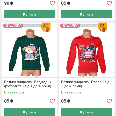
90
85
₴
₴
Купити
Купити
ПИЩАЛКА
ПИЩАЛКА
Батник пищалка "Ведмедик
Батник пищалка "Racer" (від
футболіст" (від 1 до 4 років)
1 до 4 років)
В наявності
В наявності
85
85
₴
₴
Купити
Купити