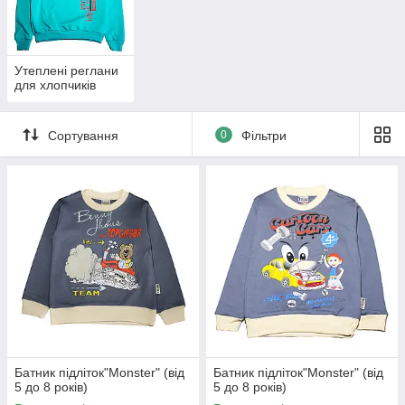
Яскраві реглани для
маленьких джентльменів
Сорочки, кофти і реглани для
Утеплені реглани
хлопчиків
для хлопчиків
«Балу» представляє більше 50
моделей кофт і батников для хлопчиків.
Сортування
0
Фільтри
Якісний одяг сезону Весна-Осінь для
дітей від 1 до 14 років. Поставка від
кращих Турецьких фабрик. Відмінна
якість за найкращими цінами. Дрібний і
великий опт. Доставка в усі регіони
України. При замовленні понад 2 500
грн — доставка безкоштовна!
Подивитися асортимент
Батник підліток"Monster" (від
Батник підліток"Monster" (від
5 до 8 років)
5 до 8 років)
Знижки на моделі фірми Primax 20%