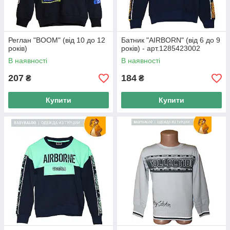
Інструкція «Як зробити замовлення»
Реглан "BOOM" (від 10 до 12
Батник "AIRBORN" (від 6 до 9
років)
років) - арт.1285423002
В наявності
В наявності
Інтернет-магазин «Балу» - якісні дитячі
реглани за приємними цінами
207
184
₴
₴
Одягніть свою дитину стильно вже зараз!
Купити
Купити