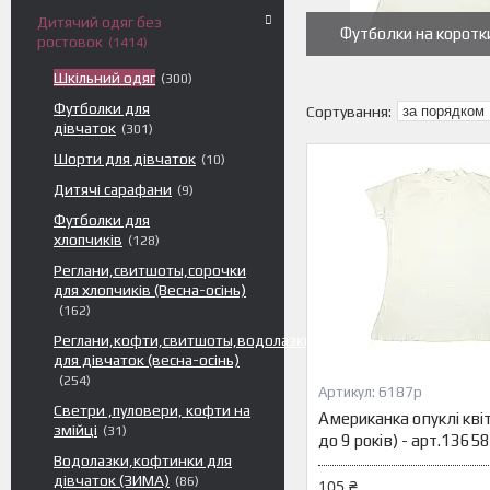
Дитячий одяг без
Футболки на коротк
ростовок
1414
Шкільний одяг
300
Футболки для
дівчаток
301
Шорти для дівчаток
10
Дитячі сарафани
9
Футболки для
хлопчиків
128
Реглани,свитшоты,сорочки
для хлопчиків (Весна-осінь)
162
Реглани,кофти,свитшоты,водолазки
для дівчаток (весна-осінь)
254
6187р
Светри ,пуловери, кофти на
Американка опуклі квіт
змійці
31
до 9 років) - арт.136
Водолазки,кофтинки для
дівчаток (ЗИМА)
86
105 ₴