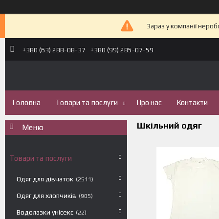
Зараз у компанії неро
+380 (63) 288-08-37
+380 (99) 285-07-59
Головна
Товари та послуги
Про нас
Контакти
Шкільний одяг
Товари та послуги
Одяг для дівчаток
2511
Одяг для хлопчиків
905
Водолазки унісекс
22