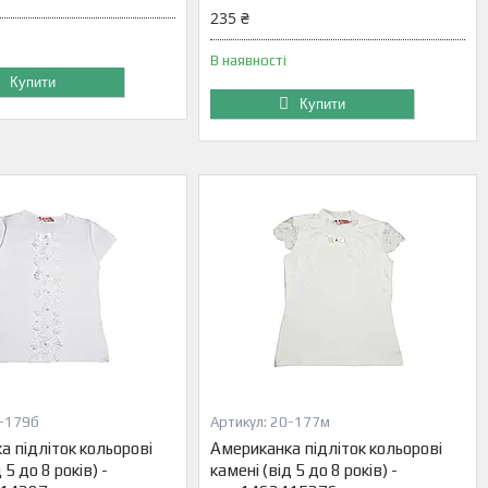
235 ₴
В наявності
Купити
Купити
-179б
20-177м
а підліток кольорові
Американка підліток кольорові
 5 до 8 років) -
камені (від 5 до 8 років) -