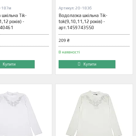
-187м
20-183б
шкільна Tik-
Водолазка шкільна Tik-
,12 років) -
tok(9,10,11,12 років) -
740461
арт.1459743550
209 ₴
В наявності
Купити
Купити