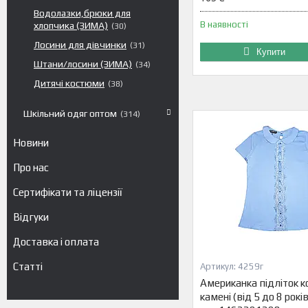
Водолазки,брюки для
В наявності
хлопчика (ЗИМА)
30
Лосини для дівчинки
31
Купити
Штани/лосини (ЗИМА)
34
Дитячі костюми
38
Шкільний одяг оптом
314
Новини
Про нас
Сертифікати та ліцензії
Відгуки
Доставка і оплата
Статті
4259г
Американка підліток к
камені (від 5 до 8 років