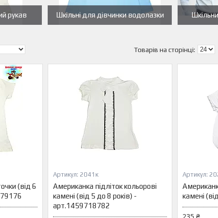
ий рукав
Шкільні для дівчинки водолазки
Шкільни
2041к
20
очки (від 6
Американка підліток кольорові
Американк
5879176
камені (від 5 до 8 років) -
камені (від
арт.1459718782
235 ₴