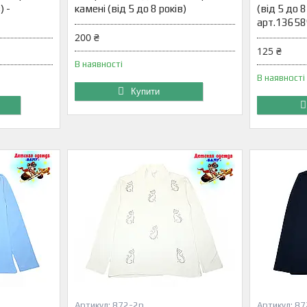
) -
камені (від 5 до 8 років)
(від 5 до 8
арт.1365
200 ₴
125 ₴
В наявності
В наявності
Купити
872-2р
87