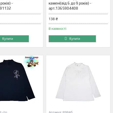
 років) -
камені(від 6 до 9 років) -
891132
арт.1365904408
138 ₴
В наявності
Купити
Купити
2-2р
8984б