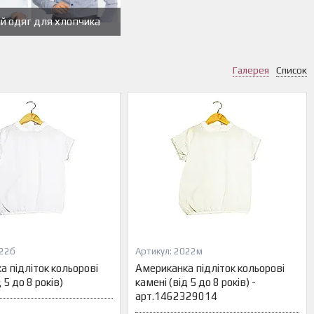
й одяг для хлопчика
Галерея
Список
22б
2022м
а підліток кольорові
Американка підліток кольорові
 5 до 8 років)
камені (від 5 до 8 років) -
арт.1462329014