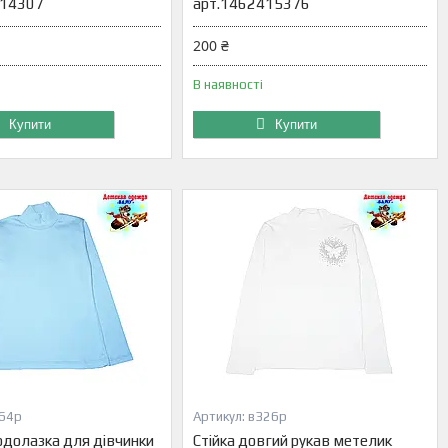
414307
арт.1462415376
200 ₴
В наявності
Купити
Купити
64р
в326р
одолазка для дівчинки
Стійка довгий рукав метелик