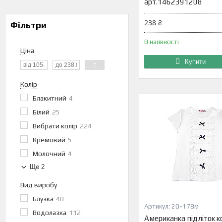
арт.1462391208
238 ₴
Фільтри
В наявності
Ціна
Купити
Колір
Блакитний
4
Білий
25
Вибрати колір
224
Кремовий
5
Молочний
4
Ще 2
Вид виробу
Блузка
48
20-178м
Водолазка
112
Американка підліток к