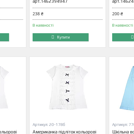
арт.1462394947
арт.1462
238 ₴
200 ₴
В наявності
В наявності
Купити
20-178б
77
ольорові
Американка підліток кольорові
Шкільна в