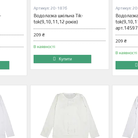
20-187б
20
-
Водолазка шкільна Tik-
Водолазка 
tok(9,10,11,12 років)
tok(9,10,11
арт.1459
209 ₴
209 ₴
В наявності
В наявності
Купити