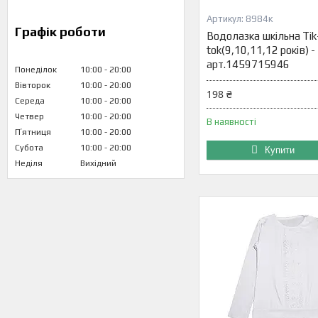
8984к
Графік роботи
Водолазка шкільна Tik
tok(9,10,11,12 років) -
арт.1459715946
Понеділок
10:00
20:00
Вівторок
10:00
20:00
198 ₴
Середа
10:00
20:00
Четвер
10:00
20:00
В наявності
Пʼятниця
10:00
20:00
Субота
10:00
20:00
Купити
Неділя
Вихідний