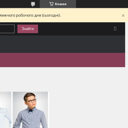
Кошик
лижчого робочого дня (сьогодні).
Знайти