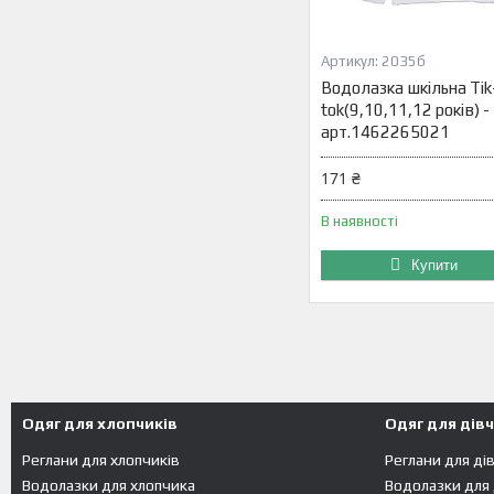
2035б
Водолазка шкільна Tik
tok(9,10,11,12 років) -
арт.1462265021
171 ₴
В наявності
Купити
Одяг для хлопчиків
Одяг для дів
Реглани для хлопчиків
Реглани для ді
Водолазки для хлопчика
Водолазки для