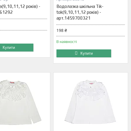
а(9,10,11,12 років) -
Водолазка шкільна Tik-
561292
tok(9,10,11,12 років) -
арт.1459700321
198 ₴
В наявності
Купити
Купити