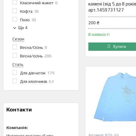
Класичний жакет
6
камені (від 5 до 8 років
арт.1459731127
Кофта
36
Поло
30
200 ₴
Ще 4
В наявності
Сезон
Купити
Весна/Осінь
8
Весна/осінь
286
Стать
Для дівчаток
179
Для хлопчиків
63
Контакти
872-2р
Интернет-магазин «Балу»