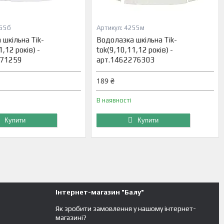
55б
4255м
шкільна Tik-
Водолазка шкільна Tik-
,12 років) -
tok(9,10,11,12 років) -
271259
арт.1462276303
189 ₴
В наявності
Купити
Купити
Інтернет-магазин "Балу"
Як зробити замовлення у нашому інтернет-
магазині?