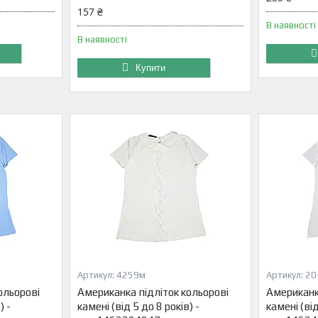
157 ₴
В наявності
В наявності
Купити
4259м
20
ольорові
Американка підліток кольорові
Американк
) -
камені (від 5 до 8 років) -
камені (від