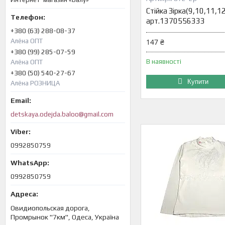
Стійка Зірка(9,10,11,12
арт.1370556333
+380 (63) 288-08-37
Алёна ОПТ
147 ₴
+380 (99) 285-07-59
В наявності
Алёна ОПТ
+380 (50) 540-27-67
Купити
Алёна РОЗНИЦА
detskaya.odejda.baloo@gmail.com
0992850759
0992850759
Овидиопольская дорога,
Промрынок "7км", Одеса, Україна