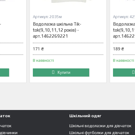
2035м
42
-
Водолазка шкільна Tik-
Водолазка 
tok(9,10,11,12 років) -
tok(9,10,11
арт.1462269221
арт.1462
171 ₴
189 ₴
В наявності
В наявності
Купити
чаток
Шкільний одяг
вчаток
Шкільні водолазки для дівчаток
 дівчинки
Шкільні футболки для дівчаток