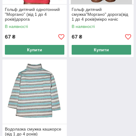
Гольф дитячий однотонний
Гольф дитячий
"Моргано" (від 1 до 4
смужка"Моргано" дорога(від
років)дорога
1 до 4 років)мікро начіс
В наявності
В наявності
67
67
₴
₴
Купити
Купити
Водолазка смужка кашкорсе
(від 1 до 4 років)