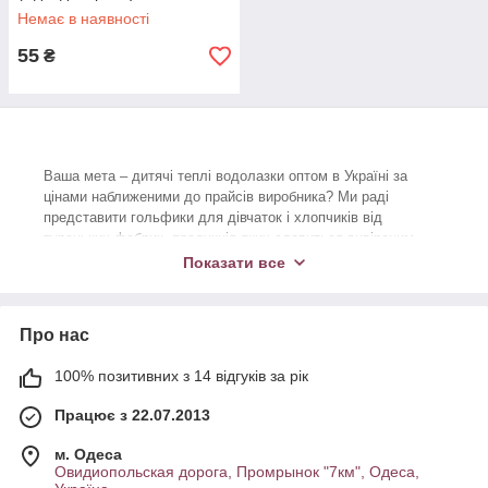
Немає в наявності
55
₴
Ваша мета – дитячі теплі водолазки оптом в Україні за
цінами наближеними до прайсів виробника? Ми раді
представити гольфики для дівчаток і хлопчиків від
турецьких фабрик, продукція яких славиться вивіреним
балансом стилю, якості та вартості.
Показати все
Крім утеплених моделей, в сусідньому розділі каталогу
представлені
тонкі водолазки
, які розраховані на
міжсезоння, і відмінно поєднуються зі шкільною формою.
Про нас
Наші клієнти отримують можливість купити теплі водолазки
100% позитивних з 14 відгуків за рік
оптом в Одесі з хорошою знижкою, за умови великої угоди.
Розмір дисконту строго персоніфікований.
Працює з 22.07.2013
Чорні, кольорові, однотонні вироби, відмінно утримують
тепло і зберігають первинний зовнішній вигляд навіть при
м. Одеса
інтенсивному носінні – так в одному реченні можна описати
Овидиопольская дорога, Промрынок "7км", Одеса,