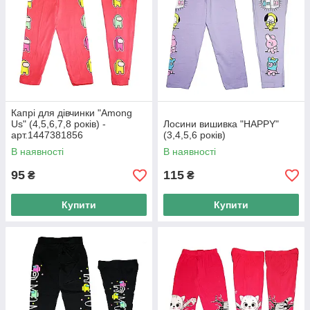
Капрі для дівчинки "Among
Us" (4,5,6,7,8 років) -
Лосини вишивка "HAPPY"
арт.1447381856
(3,4,5,6 років)
В наявності
В наявності
95
115
₴
₴
Купити
Купити