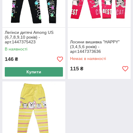
Легінси дитячі Among US
(6,7,8,9,10 років) -
арт.1447375423
Лосини вишивка "HAPPY"
(3,4,5,6 років) -
В наявності
арт.1447373636
146
Немає в наявності
₴
115
₴
Купити